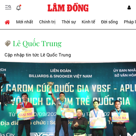
Mới nhất
Chính trị
Thời sự
Kinh tế
Đời sống
Pháp 
Lê Quốc Trung
Cập nhập tin tức Lê Quốc Trung