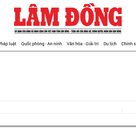
háp luật
Quốc phòng - An ninh
Văn hóa - Giải trí
Du lịch
Chính 