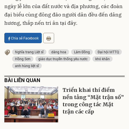
ngày lễ lớn của đất nước và địa phương, các đoàn
đại biểu cùng đông đảo người dân đều đến dâng
hương, thắp nến tri ân tại đây.
Chia sẻ Facebook
Nghĩa trang Liệt sĩ
dâng hoa
Lâm Đồng
Đại hội MTTQ
Hồng Sơn
giáo dục truyền thống yêu nước
khó khăn
anh hùng liệt sĩ
BÀI LIÊN QUAN
Triển khai thí điểm
nền tảng “Mặt trận số”
trong công tác Mặt
trận các cấp