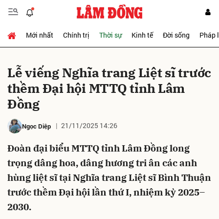
Mới nhất
Chính trị
Thời sự
Kinh tế
Đời sống
Pháp 
Gửi bình luận
Lễ viếng Nghĩa trang Liệt sĩ trước
thềm Đại hội MTTQ tỉnh Lâm
Đồng
21/11/2025 14:26
Ngọc Diệp
Đoàn đại biểu MTTQ tỉnh Lâm Đồng long
Hủy
Gửi
trọng dâng hoa, dâng hương tri ân các anh
hùng liệt sĩ tại Nghĩa trang Liệt sĩ Bình Thuận
trước thềm Đại hội lần thứ I, nhiệm kỳ 2025–
2030.