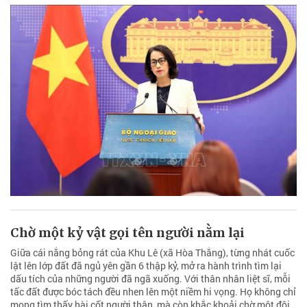
Chờ một kỷ vật gọi tên người nằm lại
Giữa cái nắng bỏng rát của Khu Lê (xã Hòa Thắng), từng nhát cuốc
lật lên lớp đất đã ngủ yên gần 6 thập kỷ, mở ra hành trình tìm lại
dấu tích của những người đã ngã xuống. Với thân nhân liệt sĩ, mỗi
tấc đất được bóc tách đều nhen lên một niềm hi vọng. Họ không chỉ
mong tìm thấy hài cốt người thân, mà còn khắc khoải chờ một đôi