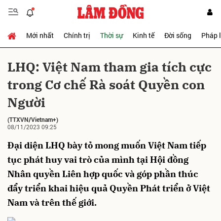
Mới nhất
Chính trị
Thời sự
Kinh tế
Đời sống
Pháp 
Gửi bình luận
LHQ: Việt Nam tham gia tích cực
trong Cơ chế Rà soát Quyền con
Người
(TTXVN/Vietnam+)
08/11/2023 09:25
Đại diện LHQ bày tỏ mong muốn Việt Nam tiếp
Hủy
Gửi
tục phát huy vai trò của mình tại Hội đồng
Nhân quyền Liên hợp quốc và góp phần thúc
đẩy triển khai hiệu quả Quyền Phát triển ở Việt
Nam và trên thế giới.