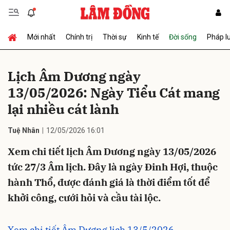
Mới nhất
Chính trị
Thời sự
Kinh tế
Đời sống
Pháp l
Gửi bình luận
Lịch Âm Dương ngày
13/05/2026: Ngày Tiểu Cát mang
lại nhiều cát lành
Tuệ Nhân
12/05/2026 16:01
Xem chi tiết lịch Âm Dương ngày 13/05/2026
Hủy
Gửi
tức 27/3 Âm lịch. Đây là ngày Đinh Hợi, thuộc
hành Thổ, được đánh giá là thời điểm tốt để
khởi công, cưới hỏi và cầu tài lộc.
Xem chi tiết Âm Dương lịch 13/5/2026