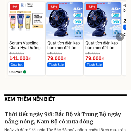
Đai 
-6%
-63%
-63%
bé 
1-9 
22
Hot 
Cecil
Serum Vaseline
Quạt tích điện kẹp
Quạt tích điện kẹp
Gluta-Hya Dưỡng
bàn mini để bàn
bàn mini để bàn
Da Sáng Mịn Sau 7
150.000
219.000
219.000
đ
đ
đ
Ngày
141.000
79.000
79.000
đ
đ
đ
Deal hot
Flash Sale
Flash Sale
Unilever
XEM THÊM NÊN BIẾT
Thời tiết ngày 9/8: Bắc Bộ và Trung Bộ ngày
nắng nóng, Nam Bộ có mưa dông
Ngày và đêm 9/8, phía Tây Bắc Bộ ngày nắng, chiều tối có mưa rào