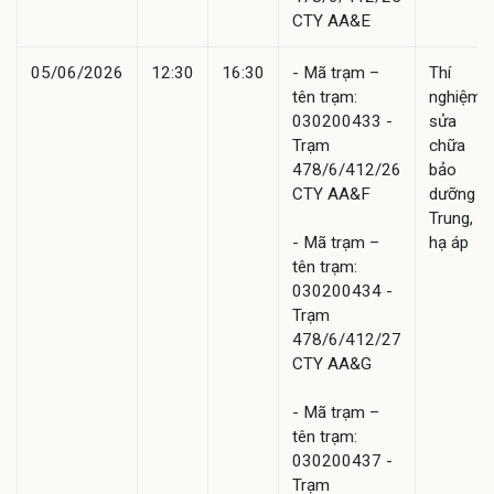
CTY AA&E
05/06/2026
12:30
16:30
- Mã trạm –
Thí
tên trạm:
nghiệm,
030200433 -
sửa
Trạm
chữa
478/6/412/26
bảo
CTY AA&F
dưỡng
Trung,
- Mã trạm –
hạ áp
tên trạm:
030200434 -
Trạm
478/6/412/27
CTY AA&G
- Mã trạm –
tên trạm:
030200437 -
Trạm