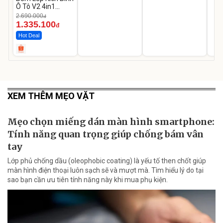
Ô Tô V2 4in1
MEDICAR –
2.690.000
đ
12.000mAh
1.335.100
đ
Hot Deal
XEM THÊM MẸO VẶT
Mẹo chọn miếng dán màn hình smartphone:
Tính năng quan trọng giúp chống bám vân
tay
Lớp phủ chống dầu (oleophobic coating) là yếu tố then chốt giúp
màn hình điện thoại luôn sạch sẽ và mượt mà. Tìm hiểu lý do tại
sao bạn cần ưu tiên tính năng này khi mua phụ kiện.