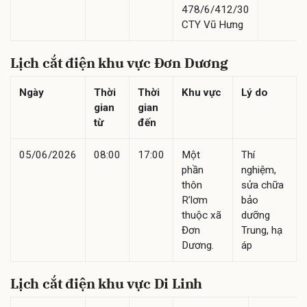
478/6/412/30
CTY Vũ Hưng
Lịch cắt điện khu vực Đơn Dương
Ngày
Thời
Thời
Khu vực
Lý do
gian
gian
từ
đến
05/06/2026
08:00
17:00
Một
Thí
phần
nghiệm,
thôn
sửa chữa
R’lơm
bảo
thuộc xã
dưỡng
Đơn
Trung, hạ
Dương.
áp
Lịch cắt điện khu vực Di Linh