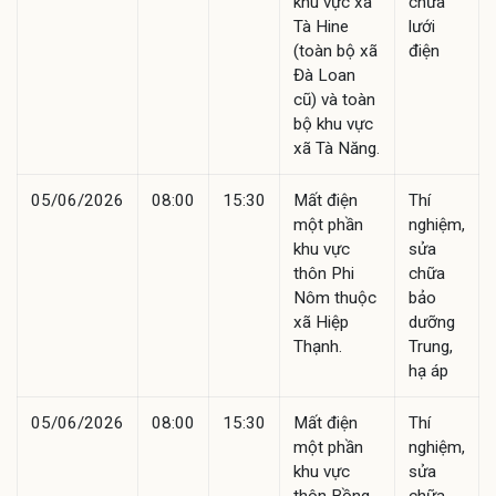
khu vực xã
chữa
Tà Hine
lưới
(toàn bộ xã
điện
Đà Loan
cũ) và toàn
bộ khu vực
xã Tà Năng.
05/06/2026
08:00
15:30
Mất điện
Thí
một phần
nghiệm,
khu vực
sửa
thôn Phi
chữa
Nôm thuộc
bảo
xã Hiệp
dưỡng
Thạnh.
Trung,
hạ áp
05/06/2026
08:00
15:30
Mất điện
Thí
một phần
nghiệm,
khu vực
sửa
thôn Bồng
chữa