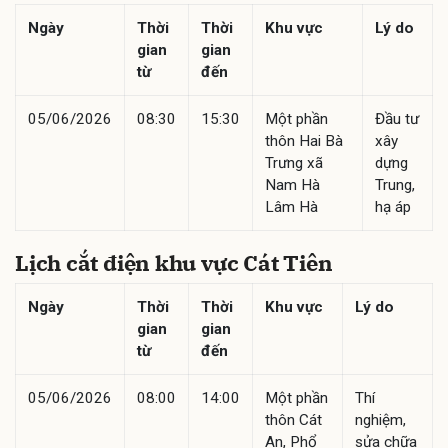
Ngày
Thời
Thời
Khu vực
Lý do
gian
gian
từ
đến
05/06/2026
08:30
15:30
Một phần
Đầu tư
thôn Hai Bà
xây
Trưng xã
dựng
Nam Hà
Trung,
Lâm Hà
hạ áp
Lịch cắt điện khu vực Cát Tiên
Ngày
Thời
Thời
Khu vực
Lý do
gian
gian
từ
đến
05/06/2026
08:00
14:00
Một phần
Thí
thôn Cát
nghiệm,
An, Phổ
sửa chữa