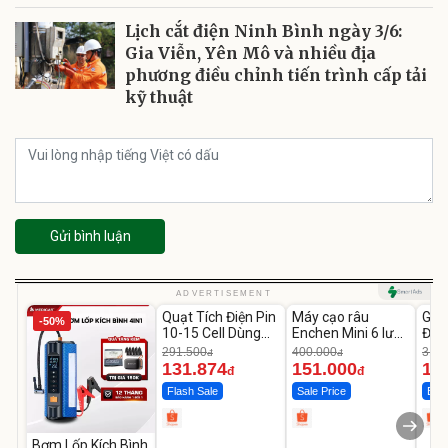
Lịch cắt điện Ninh Bình ngày 3/6:
Gia Viễn, Yên Mô và nhiều địa
phương điều chỉnh tiến trình cấp tải
kỹ thuật
Gửi bình luận
Unmute
Unmute
U
ADVERTISEMENT
Quạt Tích Điện Pin
Máy cạo râu
GEP
-50%
-54%
-62%
10-15 Cell Dùng
Enchen Mini 6 lưỡi
Đùi
Liên Tục 4-8H
dao kép mỏng
Cao
291.500
400.000
319.
đ
đ
131.874
151.000
14
đ
đ
Flash Sale
Sale Price
Best
Bơm Lốp Kích Bình