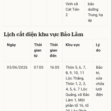
Vinh xã
bảo
Cát Tiên
dưỡng
2
Trung, hạ
áp
Lịch cắt điện khu vực Bảo Lâm
Ngày
Thời
Thời
Khu vực
Lý
gian
gian
do
từ
đến
05/06/2026
07:00
16:00
Thôn 5, 6, 7,
Bảo
8, 9, 10, 11
trì,
Lộc Thắng,
sửa
Thôn 1, 2, 3,
chữa
4, 5, 6, 7 Lộc
lưới
Quảng, xã Bảo
điện
Lâm 1, Một
phần tổ 16, tổ