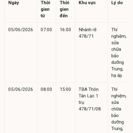
Ngày
Thời
Thời
Khu vực
Lý do
gian
gian
từ
đến
05/06/2026
07:00
16:00
Nhánh rẽ
Thí
478/71
nghiệm,
sửa
chữa
bảo
dưỡng
Trung,
hạ áp
05/06/2026
08:00
15:00
TBA Thôn
Thí
Tân Lạc 1
nghiệm,
trụ
sửa
478/71/08
chữa
bảo
dưỡng
Trung,