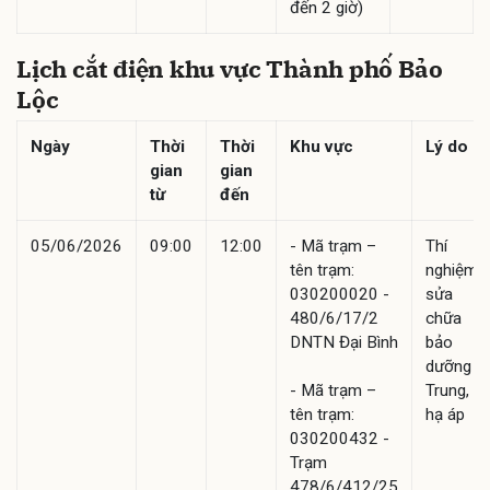
đến 2 giờ)
Lịch cắt điện khu vực Thành phố Bảo
Lộc
Ngày
Thời
Thời
Khu vực
Lý do
gian
gian
từ
đến
05/06/2026
09:00
12:00
- Mã trạm –
Thí
tên trạm:
nghiệm,
030200020 -
sửa
480/6/17/2
chữa
DNTN Đại Bình
bảo
dưỡng
- Mã trạm –
Trung,
tên trạm:
hạ áp
030200432 -
Trạm
478/6/412/25