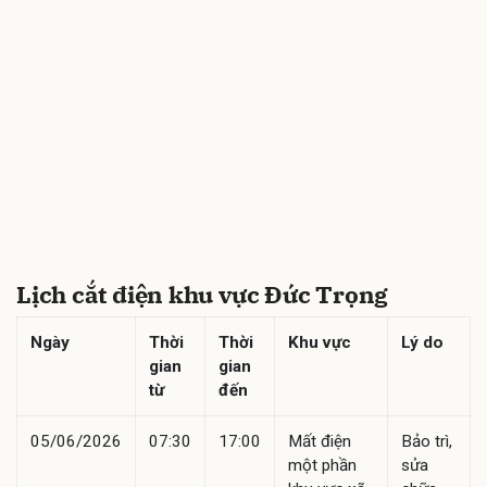
Lịch cắt điện khu vực Đức Trọng
Ngày
Thời
Thời
Khu vực
Lý do
gian
gian
từ
đến
05/06/2026
07:30
17:00
Mất điện
Bảo trì,
một phần
sửa