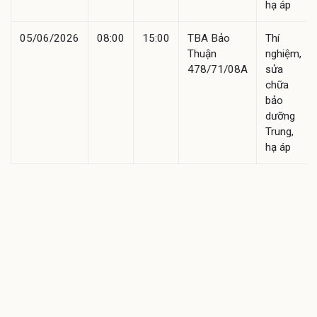
hạ áp
05/06/2026
08:00
15:00
TBA Bảo
Thí
Thuận
nghiệm,
478/71/08A
sửa
chữa
bảo
dưỡng
Trung,
hạ áp