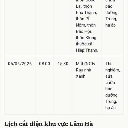
Lai, thôn
bảo
Phú Thạnh,
dưỡng
thôn Phi
Trung,
Nôm, thôn
hạ áp
Bắc Hội,
thôn Klong
thuộc xã
Hiệp Thạnh.
05/06/2026
08:00
15:30
Mất đi Cty
Thí
Rau nhà
nghiệm,
Xanh
sửa
chữa
bảo
dưỡng
Trung,
hạ áp
Lịch cắt điện khu vực Lâm Hà