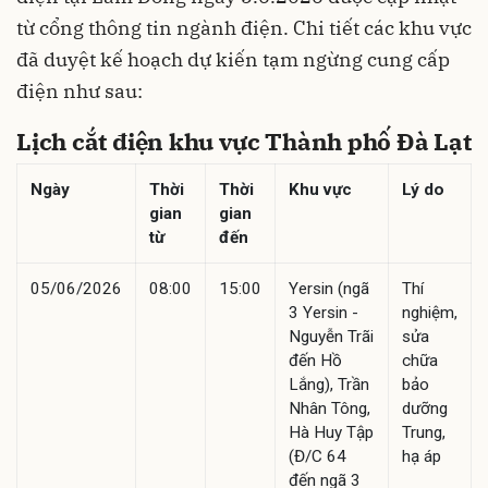
từ cổng thông tin ngành điện. Chi tiết các khu vực
đã duyệt kế hoạch dự kiến tạm ngừng cung cấp
điện như sau:
Lịch cắt điện khu vực Thành phố Đà Lạt
Ngày
Thời
Thời
Khu vực
Lý do
gian
gian
từ
đến
05/06/2026
08:00
15:00
Yersin (ngã
Thí
3 Yersin -
nghiệm,
Nguyễn Trãi
sửa
đến Hồ
chữa
Lắng), Trần
bảo
Nhân Tông,
dưỡng
Hà Huy Tập
Trung,
(Đ/C 64
hạ áp
đến ngã 3