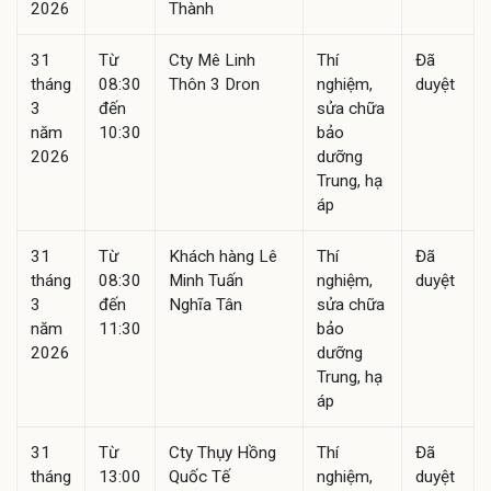
2026
Thành
31
Từ
Cty Mê Linh
Thí
Đã
tháng
08:30
Thôn 3 Dron
nghiệm,
duyệt
3
đến
sửa chữa
năm
10:30
bảo
2026
dưỡng
Trung, hạ
áp
31
Từ
Khách hàng Lê
Thí
Đã
tháng
08:30
Minh Tuấn
nghiệm,
duyệt
3
đến
Nghĩa Tân
sửa chữa
năm
11:30
bảo
2026
dưỡng
Trung, hạ
áp
31
Từ
Cty Thụy Hồng
Thí
Đã
tháng
13:00
Quốc Tế
nghiệm,
duyệt