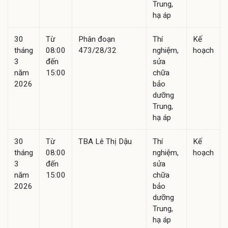
Trung,
hạ áp
30
Từ
Phân đoạn
Thí
Kế
tháng
08:00
473/28/32
nghiệm,
hoạch
3
đến
sửa
năm
15:00
chữa
2026
bảo
dưỡng
Trung,
hạ áp
30
Từ
TBA Lê Thị Dậu
Thí
Kế
tháng
08:00
nghiệm,
hoạch
3
đến
sửa
năm
15:00
chữa
2026
bảo
dưỡng
Trung,
hạ áp