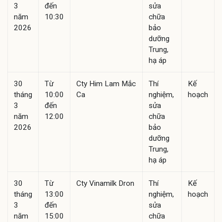
3
đến
sửa
năm
10:30
chữa
2026
bảo
dưỡng
Trung,
hạ áp
30
Từ
Cty Him Lam Mắc
Thí
Kế
tháng
10:00
Ca
nghiệm,
hoạch
3
đến
sửa
năm
12:00
chữa
2026
bảo
dưỡng
Trung,
hạ áp
30
Từ
Cty Vinamilk Dron
Thí
Kế
tháng
13:00
nghiệm,
hoạch
3
đến
sửa
năm
15:00
chữa