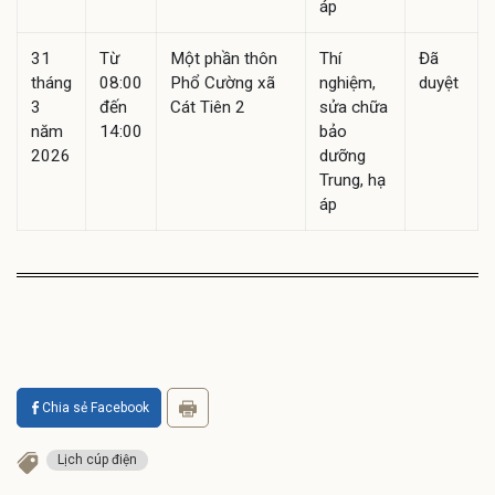
áp
31
Từ
Một phần thôn
Thí
Đã
tháng
08:00
Phổ Cường xã
nghiệm,
duyệt
3
đến
Cát Tiên 2
sửa chữa
năm
14:00
bảo
2026
dưỡng
Trung, hạ
áp
Chia sẻ Facebook
Lịch cúp điện