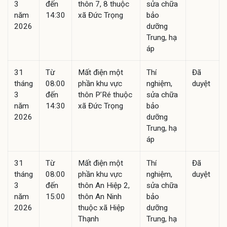
3
đến
thôn 7, 8 thuộc
sửa chữa
năm
14:30
xã Đức Trọng
bảo
2026
dưỡng
Trung, hạ
áp
31
Từ
Mất điện một
Thí
Đã
tháng
08:00
phần khu vực
nghiệm,
duyệt
3
đến
thôn P’Ré thuộc
sửa chữa
năm
14:30
xã Đức Trọng
bảo
2026
dưỡng
Trung, hạ
áp
31
Từ
Mất điện một
Thí
Đã
tháng
08:00
phần khu vực
nghiệm,
duyệt
3
đến
thôn An Hiệp 2,
sửa chữa
năm
15:00
thôn An Ninh
bảo
2026
thuộc xã Hiệp
dưỡng
Thạnh
Trung, hạ