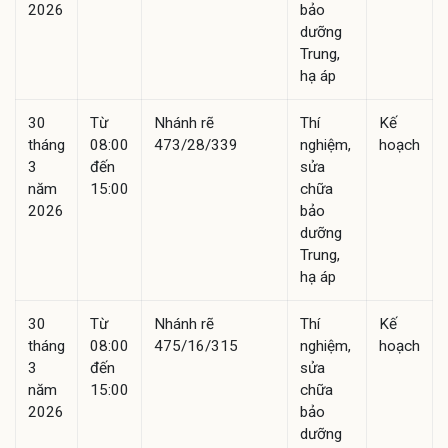
2026
bảo
dưỡng
Trung,
hạ áp
30
Từ
Nhánh rẽ
Thí
Kế
tháng
08:00
473/28/339
nghiệm,
hoạch
3
đến
sửa
năm
15:00
chữa
2026
bảo
dưỡng
Trung,
hạ áp
30
Từ
Nhánh rẽ
Thí
Kế
tháng
08:00
475/16/315
nghiệm,
hoạch
3
đến
sửa
năm
15:00
chữa
2026
bảo
dưỡng