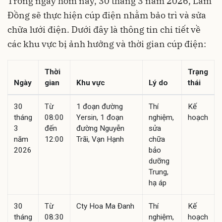
Trong ngày hôm nay, 30 tháng 3 năm 2026, Lâm
Đồng sẽ thực hiện cúp điện nhằm bảo trì và sửa
chữa lưới điện. Dưới đây là thông tin chi tiết về
các khu vực bị ảnh hưởng và thời gian cúp điện:
Thời
Trạng
Ngày
gian
Khu vực
Lý do
thái
30
Từ
1 đoạn đường
Thí
Kế
tháng
08:00
Yersin, 1 đoạn
nghiệm,
hoạch
3
đến
đường Nguyễn
sửa
năm
12:00
Trãi, Vạn Hạnh
chữa
2026
bảo
dưỡng
Trung,
hạ áp
30
Từ
Cty Hoa Ma Đanh
Thí
Kế
tháng
08:30
nghiệm,
hoạch