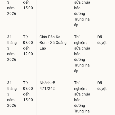
3
đến
sửa chữa
năm
15:00
bảo
2026
dưỡng
Trung, hạ
áp
31
Từ
Giản Dân Ka
Thí
Đã
tháng
08:00
Đơn - Xã Quảng
nghiệm,
duyệt
3
đến
Lập
sửa chữa
năm
12:00
bảo
2026
dưỡng
Trung, hạ
áp
31
Từ
Nhánh rẽ
Thí
Đã
tháng
08:00
471/242
nghiệm,
duyệt
3
đến
sửa chữa
năm
15:00
bảo
2026
dưỡng
Trung, hạ