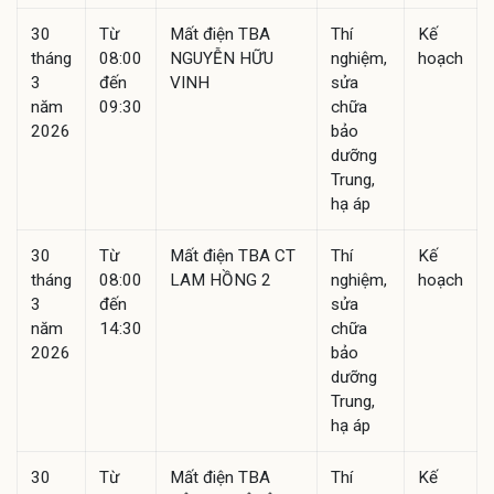
30
Từ
Mất điện TBA
Thí
Kế
tháng
08:00
NGUYỄN HỮU
nghiệm,
hoạch
3
đến
VINH
sửa
năm
09:30
chữa
2026
bảo
dưỡng
Trung,
hạ áp
30
Từ
Mất điện TBA CT
Thí
Kế
tháng
08:00
LAM HỒNG 2
nghiệm,
hoạch
3
đến
sửa
năm
14:30
chữa
2026
bảo
dưỡng
Trung,
hạ áp
30
Từ
Mất điện TBA
Thí
Kế