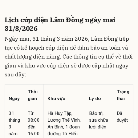
Lịch cúp điện Lâm Đồng ngày mai
31/3/2026
Ngày mai, 31 tháng 3 năm 2026, Lâm Đồng tiếp
tục có kế hoạch cúp điện để đảm bảo an toàn và
chất lượng điện năng. Các thông tin cụ thể về thời
gian và khu vực cúp điện sẽ được cập nhật ngay
sau đây:
Thời
Trạng
Ngày
gian
Khu vực
Lý do
thái
31
Từ
Hà Huy Tập,
Bảo trì,
Đã
tháng
08:00
Lương Thế Vinh,
sửa chữa
duyệt
3
đến
An Bình, 1 đoạn
lưới điện
năm
16:00
đường Tô Hiến