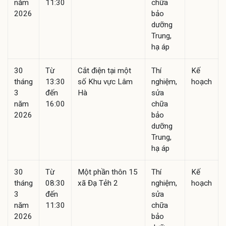
năm
11:30
chữa
2026
bảo
dưỡng
Trung,
hạ áp
30
Từ
Cắt điện tại một
Thí
Kế
tháng
13:30
số Khu vực Lâm
nghiệm,
hoạch
3
đến
Hà
sửa
năm
16:00
chữa
2026
bảo
dưỡng
Trung,
hạ áp
30
Từ
Một phần thôn 15
Thí
Kế
tháng
08:30
xã Đạ Tẻh 2
nghiệm,
hoạch
3
đến
sửa
năm
11:30
chữa
2026
bảo