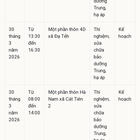
dưỡng
Trung,
hạ áp
30
Từ
Một phần thôn 4D
Thí
Kế
tháng
13:30
xã Đạ Tẻh
nghiệm,
hoạch
3
đến
sửa
năm
16:30
chữa
2026
bảo
dưỡng
Trung,
hạ áp
30
Từ
Một phần thôn Hà
Thí
Kế
tháng
08:00
Nam xã Cát Tiên
nghiệm,
hoạch
3
đến
2
sửa
năm
14:00
chữa
2026
bảo
dưỡng
Trung,