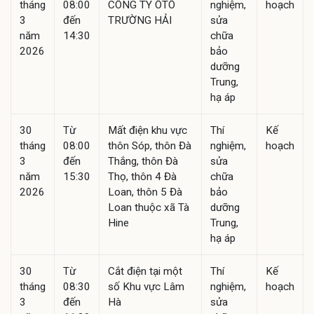
tháng
08:00
CÔNG TY ÔTÔ
nghiệm,
hoạch
3
đến
TRƯỜNG HẢI
sửa
năm
14:30
chữa
2026
bảo
dưỡng
Trung,
hạ áp
30
Từ
Mất điện khu vực
Thí
Kế
tháng
08:00
thôn Sóp, thôn Đà
nghiệm,
hoạch
3
đến
Thắng, thôn Đà
sửa
năm
15:30
Thọ, thôn 4 Đà
chữa
2026
Loan, thôn 5 Đà
bảo
Loan thuộc xã Tà
dưỡng
Hine
Trung,
hạ áp
30
Từ
Cắt điện tại một
Thí
Kế
tháng
08:30
số Khu vực Lâm
nghiệm,
hoạch
3
đến
Hà
sửa