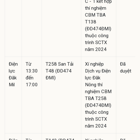
C - 1 kết hợp
thí nghiệm
CBM TBA
T138
(ĐD474ĐMI)
thuộc công
trình SCTX
năm 2024
Điện
Từ
T258 San Tải
Xí nghiệp
Đã
lực
13:30
T48 (ĐD474
Dịch vụ Điện
duyệt
Đăk
đến
ĐMI)
lực Đăk
Mil
17:00
Nông thí
nghiệm CBM
TBA T258
(ĐD474ĐMI)
thuộc công
trình SCTX
năm 2024