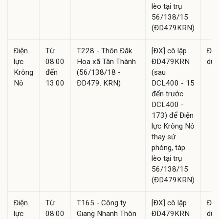
lèo tại trụ
56/138/15
(ĐD479KRN)
Điện
Từ
T228 - Thôn Đăk
[ĐX] cô lập
Đã
lực
08:00
Hoa xã Tân Thành
ĐD479KRN
duy
Krông
đến
(56/138/18 -
(sau
Nô
13:00
ĐD479. KRN)
DCL400 - 15
đến trước
DCL400 -
173) để Điện
lực Krông Nô
thay sứ
phóng, táp
lèo tại trụ
56/138/15
(ĐD479KRN)
Điện
Từ
T165 - Công ty
[ĐX] cô lập
Đã
lực
08:00
Giang Nhanh Thôn
ĐD479KRN
duy