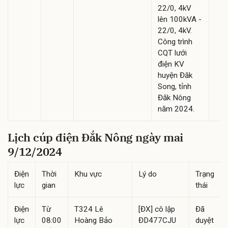
22/0, 4kV
lên 100kVA -
22/0, 4kV.
Công trình
CQT lưới
điện KV
huyện Đăk
Song, tỉnh
Đăk Nông
năm 2024.
Lịch cúp điện Đắk Nông ngày mai
9/12/2024
Điện
Thời
Khu vực
Lý do
Trạng
lực
gian
thái
Điện
Từ
T324 Lê
[ĐX] cô lập
Đã
lực
08:00
Hoàng Bảo
ĐD477CJU
duyệt