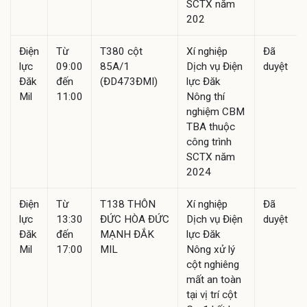
SCTX năm
202
Điện
Từ
T380 cột
Xí nghiệp
Đã
lực
09:00
85A/1
Dịch vụ Điện
duyệt
Đăk
đến
(ĐD473ĐMI)
lực Đăk
Mil
11:00
Nông thí
nghiệm CBM
TBA thuộc
công trình
SCTX năm
2024
Điện
Từ
T138 THÔN
Xí nghiệp
Đã
lực
13:30
ĐỨC HÒA ĐỨC
Dịch vụ Điện
duyệt
Đăk
đến
MẠNH ĐẮK
lực Đăk
Mil
17:00
MIL
Nông xử lý
cột nghiêng
mất an toàn
tại vị trí cột