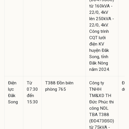
từ 160kVA -
22/0, 4kV
lên 250kVA -
22/0, 4kV.
Công trình
CQT lưới
điện KV
huyện Đăk
Song, tỉnh
Đăk Nông
năm 2024.
Điện
Từ
T388 Đồn biên
Công ty
Đã
lực
07:30
phòng 765
TNHH
duy
Đăk
đến
TM&XD TH
Song
15:30
Đức Phúc thi
công NDL
TBA T388
(ĐD473ĐSO)
từ 75kVA -