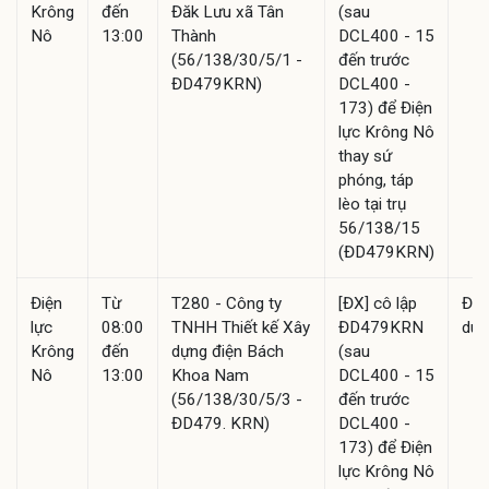
Krông
đến
Đăk Lưu xã Tân
(sau
Nô
13:00
Thành
DCL400 - 15
(56/138/30/5/1 -
đến trước
ĐD479KRN)
DCL400 -
173) để Điện
lực Krông Nô
thay sứ
phóng, táp
lèo tại trụ
56/138/15
(ĐD479KRN)
Điện
Từ
T280 - Công ty
[ĐX] cô lập
Đã
lực
08:00
TNHH Thiết kế Xây
ĐD479KRN
duy
Krông
đến
dựng điện Bách
(sau
Nô
13:00
Khoa Nam
DCL400 - 15
(56/138/30/5/3 -
đến trước
ĐD479. KRN)
DCL400 -
173) để Điện
lực Krông Nô