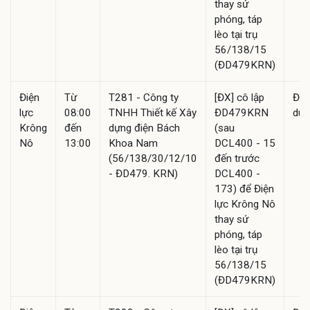
thay sứ
phóng, táp
lèo tại trụ
56/138/15
(ĐD479KRN)
Điện
Từ
T281 - Công ty
[ĐX] cô lập
Đã
lực
08:00
TNHH Thiết kế Xây
ĐD479KRN
duy
Krông
đến
dựng điện Bách
(sau
Nô
13:00
Khoa Nam
DCL400 - 15
(56/138/30/12/10
đến trước
- ĐD479. KRN)
DCL400 -
173) để Điện
lực Krông Nô
thay sứ
phóng, táp
lèo tại trụ
56/138/15
(ĐD479KRN)