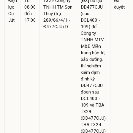
Điện
Từ
T329 Công ty
[ĐX] cô lập
Đã
lực
08:00
TNHH TM Sơn
ĐD477CJU
duyệt
Cư
đến
Thuỷ (trụ
(sau
Jút
17:00
289/86/4/1 -
DCL400 -
Đ477CJU) D
109) để
Công ty
TNHH MTV
M&E Miền
trung bảo trì,
bảo dưỡng,
thí nghiệm
kiểm định
định kỳ
ĐD477CJU
đoạn sau
DCL400 -
109 và TBA
T329
(ĐD477CJU),
TBA T324
(ĐD477CJU)