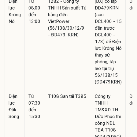
Điện
Từ
T282 - Công ty
[ĐX] cô lập
Đã
lực
08:00
TNHH Sản xuất Tủ
ĐD479KRN
duy
Krông
đến
bảng điện
(sau
Nô
13:00
VietPower
DCL400 - 15
(56/138/30/12/9
đến trước
- ĐD473. KRN)
DCL400 -
173) để Điện
lực Krông Nô
thay sứ
phóng, táp
lèo tại trụ
56/138/15
(ĐD479KRN)
Điện
Từ
T108 San tải T385
Công ty
Đã
lực
07:30
TNHH
duy
Đăk
đến
TM&XD TH
Song
15:30
Đức Phúc thi
công NDL
TBA T108
(ĐD473ĐSO)