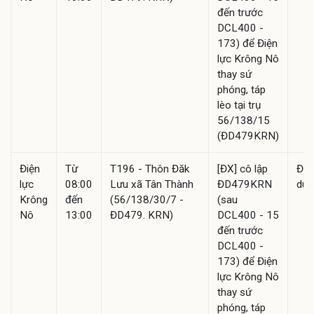
đến trước
DCL400 -
173) để Điện
lực Krông Nô
thay sứ
phóng, táp
lèo tại trụ
56/138/15
(ĐD479KRN)
Điện
Từ
T196 - Thôn Đăk
[ĐX] cô lập
Đã
lực
08:00
Lưu xã Tân Thành
ĐD479KRN
duy
Krông
đến
(56/138/30/7 -
(sau
Nô
13:00
ĐD479. KRN)
DCL400 - 15
đến trước
DCL400 -
173) để Điện
lực Krông Nô
thay sứ
phóng, táp