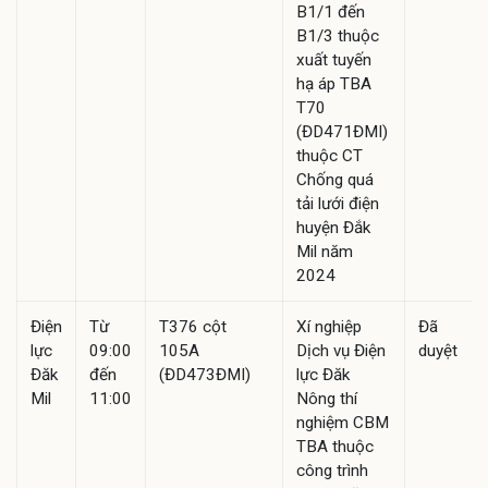
B1/1 đến
B1/3 thuộc
xuất tuyến
hạ áp TBA
T70
(ĐD471ĐMI)
thuộc CT
Chống quá
tải lưới điện
huyện Đắk
Mil năm
2024
Điện
Từ
T376 cột
Xí nghiệp
Đã
lực
09:00
105A
Dịch vụ Điện
duyệt
Đăk
đến
(ĐD473ĐMI)
lực Đăk
Mil
11:00
Nông thí
nghiệm CBM
TBA thuộc
công trình