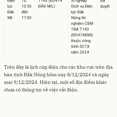
Điện
Từ
T143 (ĐD474
Xí nghiệp
Đã
lực
13:30
ĐẮK MIL)
Dịch vụ Điện
duyệt
Đăk
đến
lực Đăk
Mil
17:00
Nông thí
nghiệm CBM
TBA T143
(ĐD474ĐMI)
thuộc công
trình SCTX
năm 2024
Trên đây là lịch cúp điện cho các khu vực trên địa
bàn tỉnh Đắk Nông hôm nay 8/12/2024 và ngày
mai 9/12/2024. Hiện tại, một số địa điểm khác
chưa có thông tin về việc cắt điện.