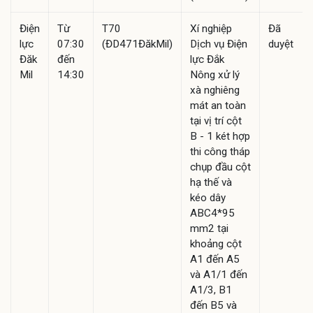
Điện
Từ
T70
Xí nghiệp
Đã
lực
07:30
(ĐD471ĐăkMil)
Dịch vụ Điện
duyệt
Đăk
đến
lực Đắk
Mil
14:30
Nông xử lý
xà nghiêng
mát an toàn
tại vị trí cột
B - 1 két hợp
thi công tháp
chụp đầu cột
hạ thế và
kéo dây
ABC4*95
mm2 tại
khoảng cột
A1 đến A5
và A1/1 đến
A1/3, B1
đến B5 và