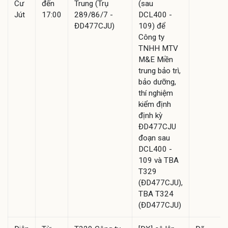
Cư
đến
Trung (Trụ
(sau
Jút
17:00
289/86/7 -
DCL400 -
ĐD477CJU)
109) để
Công ty
TNHH MTV
M&E Miền
trung bảo trì,
bảo dưỡng,
thí nghiệm
kiểm định
định kỳ
ĐD477CJU
đoạn sau
DCL400 -
109 và TBA
T329
(ĐD477CJU),
TBA T324
(ĐD477CJU)