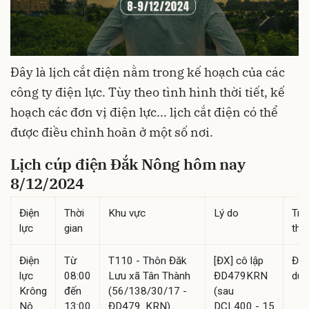
Đây là lịch cắt điện nằm trong kế hoạch của các
công ty điện lực. Tùy theo tình hình thời tiết, kế
hoạch các đơn vị điện lực... lịch cắt điện có thể
được điều chỉnh hoãn ở một số nơi.
Lịch cúp điện Đắk Nông hôm nay
8/12/2024
Điện
Thời
Khu vực
Lý do
Trạ
lực
gian
thái
Điện
Từ
T110 - Thôn Đăk
[ĐX] cô lập
Đã
lực
08:00
Lưu xã Tân Thành
ĐD479KRN
duy
Krông
đến
(56/138/30/17 -
(sau
Nô
13:00
ĐD479. KRN)
DCL400 - 15