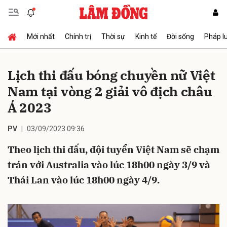
Mới nhất
Chính trị
Thời sự
Kinh tế
Đời sống
Pháp l
Gửi bình luận
Lịch thi đấu bóng chuyền nữ Việt
Nam tại vòng 2 giải vô địch châu
Á 2023
PV
03/09/2023 09:36
Theo lịch thi đấu, đội tuyển Việt Nam sẽ chạm
Hủy
Gửi
trán với Australia vào lúc 18h00 ngày 3/9 và
Thái Lan vào lúc 18h00 ngày 4/9.