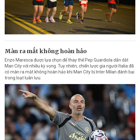
Màn ra mắt không hoàn hảo
Enzo Maresca được lựa chọn để thay thế Pep Guardiola dẫn dắt
Man City với nhiều kỳ vọng. Tuy nhiên, chiến lược gia người Italia đã
có màn ra mắt không hoàn hảo khi Man City bị Inter Milan đánh bại
trong loạt luân lưu.