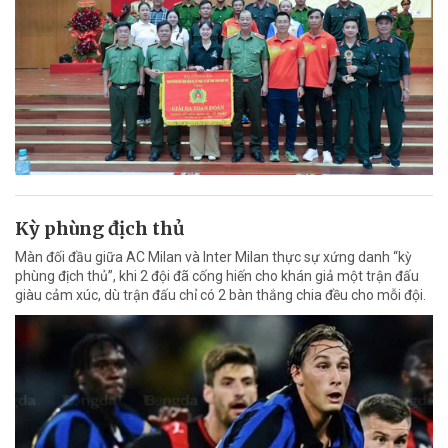
Kỳ phùng địch thủ
Màn đối đầu giữa AC Milan và Inter Milan thực sự xứng danh “kỳ
phùng địch thủ”, khi 2 đội đã cống hiến cho khán giả một trận đấu
giàu cảm xúc, dù trận đấu chỉ có 2 bàn thắng chia đều cho mỗi đội.