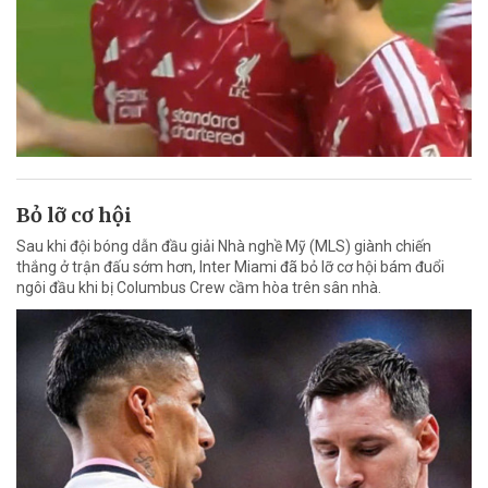
Bỏ lỡ cơ hội
Sau khi đội bóng dẫn đầu giải Nhà nghề Mỹ (MLS) giành chiến
thắng ở trận đấu sớm hơn, Inter Miami đã bỏ lỡ cơ hội bám đuổi
ngôi đầu khi bị Columbus Crew cầm hòa trên sân nhà.