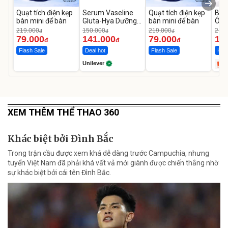
Quạt tích điện kẹp
Serum Vaseline
Quạt tích điện kẹp
Bơm
bàn mini để bàn
Gluta-Hya Dưỡng
bàn mini để bàn
Ô T
Da Sáng Mịn Sau 7
MED
219.000
150.000
219.000
2.69
đ
đ
đ
Ngày
12.
79.000
141.000
79.000
1.
đ
đ
đ
Flash Sale
Deal hot
Flash Sale
Hot 
Unilever
XEM THÊM THỂ THAO 360
Khác biệt bởi Đình Bắc
Trong trận cầu được xem khá dễ dàng trước Campuchia, nhưng
tuyển Việt Nam đã phải khá vất vả mới giành được chiến thắng nhờ
sự khác biệt bởi cái tên Đình Bắc.