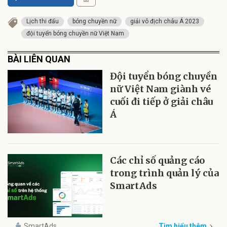
Lịch thi đấu
bóng chuyền nữ
giải vô địch châu Á 2023
đội tuyển bóng chuyền nữ Việt Nam
BÀI LIÊN QUAN
Đội tuyển bóng chuyền
nữ Việt Nam giành vé
cuối đi tiếp ở giải châu
Á
Các chỉ số quảng cáo
trong trình quản lý của
SmartAds
SmartAds
Tìm hiểu thêm