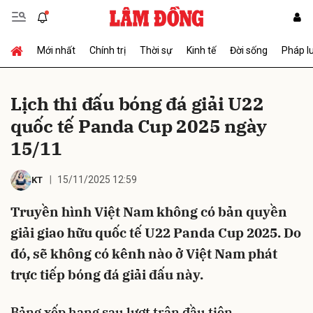
Mới nhất
Chính trị
Thời sự
Kinh tế
Đời sống
Pháp l
Gửi bình luận
Lịch thi đấu bóng đá giải U22
quốc tế Panda Cup 2025 ngày
15/11
15/11/2025 12:59
KT
Truyền hình Việt Nam không có bản quyền
Hủy
Gửi
giải giao hữu quốc tế U22 Panda Cup 2025. Do
đó, sẽ không có kênh nào ở Việt Nam phát
trực tiếp bóng đá giải đấu này.
Bảng xếp hạng sau lượt trận đầu tiên