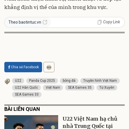
khẳng định vị thế của mình trong khu vực.
Copy Link
Theo baotintuc.vn
Chia sẻ Facebook
U22
Panda Cup 2025
bóng đá
Truyền hình Việt Nam
U22 Hàn Quốc
Việt Nam
SEA Games 35
Tứ Xuyên
SEA Games 33
BÀI LIÊN QUAN
U22 Việt Nam hạ chủ
nhà Trung Quốc tại