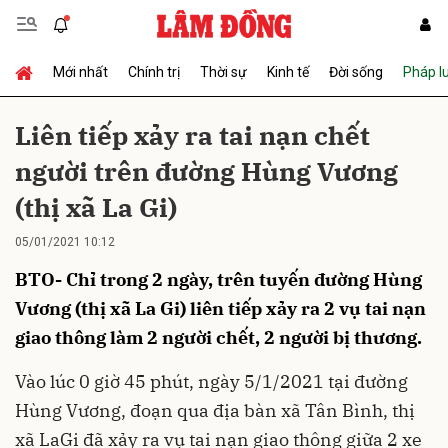
Mới nhất
Chính trị
Thời sự
Kinh tế
Đời sống
Pháp l
Gửi bình luận
Liên tiếp xảy ra tai nạn chết
người trên đường Hùng Vương
(thị xã La Gi)
05/01/2021 10:12
BTO- Chỉ trong 2 ngày, trên tuyến đường Hùng
Hủy
Gửi
Vương (thị xã La Gi) liên tiếp xảy ra 2 vụ tai nạn
giao thông làm 2 người chết, 2 người bị thương.
Vào lúc 0 giờ 45 phút, ngày 5/1/2021 tại đường
Hùng Vương, đoạn qua địa bàn xã Tân Bình, thị
xã LaGi đã xảy ra vụ tai nạn giao thông giữa 2 xe