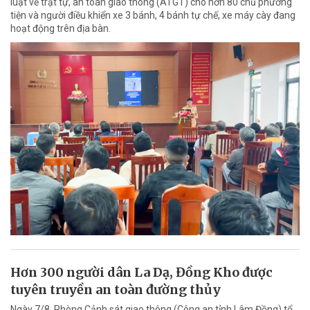
luật về trật tự, an toàn giao thông (ATGT) cho hơn 80 chủ phương
tiện và người điều khiển xe 3 bánh, 4 bánh tự chế, xe máy cày đang
hoạt động trên địa bàn.
Hơn 300 người dân La Dạ, Đồng Kho được
tuyên truyền an toàn đường thủy
Ngày 7/8, Phòng Cảnh sát giao thông (Công an tỉnh Lâm Đồng) tổ