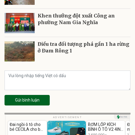
Khen thưởng đột xuất Công an
phường Nam Gia Nghĩa
Điều tra đối tượng phá gần 1 ha rừng
ở Đam Rông 1
Gửi bình luận
Unmute
Unmute
U
ADVERTISEMENT
Đai ngồi ô tô cho
BƠM LỐP KÍCH
Đèn
-37%
bé CECILA cho bé
BÌNH Ô TÔ V2 4IN1
mặt
1-9 tuổi
Medicar
202
2.690.000
1.08