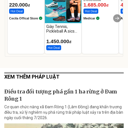
đ
12.000mAh
LED
220.000
1.685.000
46
đ
đ
Hot Deal
Hot Deal
Flas
Cecila Offical Store
Medicar
A do
Giày Tennis,
Pickleball A.sics
Resolution X Đủ
Các Phối Màu
1.450.000
đ
Hot Deal
XEM THÊM PHÁP LUẬT
Điều tra đối tượng phá gần 1 ha rừng ở Đam
Rông 1
Cơ quan chức năng xã Đam Rông 1 (Lâm Đồng) đang khẩn trương
điều tra, xử lý nghiêm vụ phá rừng trái pháp luật xảy ra trên địa bàn
ngày cuối tháng 7/2026.