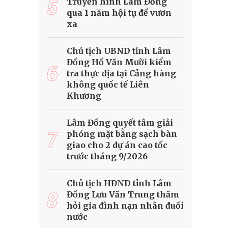
5
Truyền hình Lâm Đồng
qua 1 năm hội tụ để vươn
xa
Chủ tịch UBND tỉnh Lâm
Đồng Hồ Văn Mười kiểm
6
tra thực địa tại Cảng hàng
không quốc tế Liên
Khương
Lâm Đồng quyết tâm giải
7
phóng mặt bằng sạch bàn
giao cho 2 dự án cao tốc
trước tháng 9/2026
Chủ tịch HĐND tỉnh Lâm
8
Đồng Lưu Văn Trung thăm
hỏi gia đình nạn nhân đuối
nước