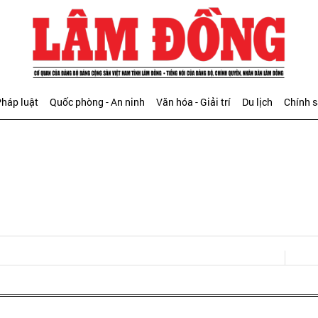
háp luật
Quốc phòng - An ninh
Văn hóa - Giải trí
Du lịch
Chính 