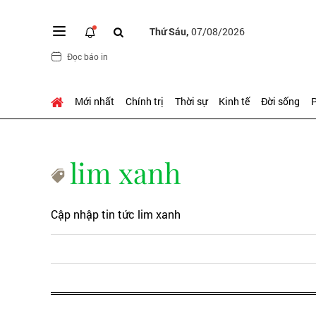
Thứ Sáu,
07/08/2026
Đọc báo in
Mới nhất
Chính trị
Thời sự
Kinh tế
Đời sống
P
lim xanh
Cập nhập tin tức lim xanh