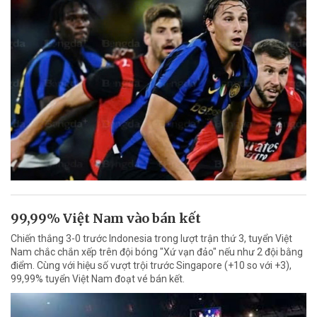
99,99% Việt Nam vào bán kết
Chiến thắng 3-0 trước Indonesia trong lượt trận thứ 3, tuyển Việt
Nam chắc chắn xếp trên đội bóng "Xứ vạn đảo" nếu như 2 đội bằng
điểm. Cùng với hiệu số vượt trội trước Singapore (+10 so với +3),
99,99% tuyển Việt Nam đoạt vé bán kết.