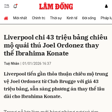
Mới nhất
Chính trị
Thời sự
Kinh tế
Đời sống
Pháp l
Gửi bình luận
Liverpool chi 43 triệu bảng chiêu
mộ quái thú Joel Ordonez thay
thế Ibrahima Konate
Tuệ Nhân
01/01/2026 16:37
Liverpool tiến gần thỏa thuận chiêu mộ trung
Hủy
Gửi
vệ Joel Ordonez từ Club Brugge với giá 43
triệu bảng, sẵn sàng phương án thay thế lâu
dài cho Ibrahima Konate.
Trong nỗ lực làm mới hàng phòng ngự và tìm