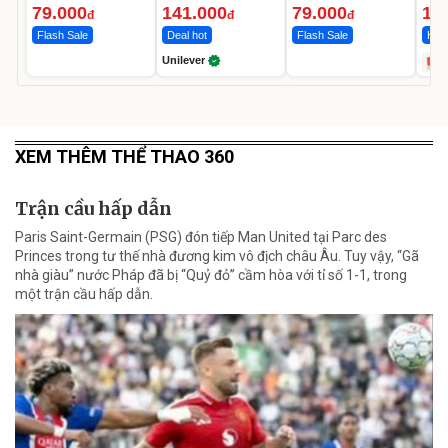
Ngày
12.
79.000
141.000
79.000
1.
đ
đ
đ
Flash Sale
Deal hot
Flash Sale
Hot 
Unilever
XEM THÊM THỂ THAO 360
Trận cầu hấp dẫn
Paris Saint-Germain (PSG) đón tiếp Man United tại Parc des
Princes trong tư thế nhà đương kim vô địch châu Âu. Tuy vậy, “Gã
nhà giàu” nước Pháp đã bị “Quỷ đỏ” cầm hòa với tỉ số 1-1, trong
một trận cầu hấp dẫn.