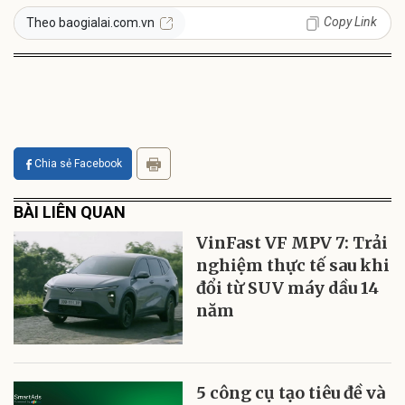
Copy Link
Theo baogialai.com.vn
Chia sẻ Facebook
BÀI LIÊN QUAN
VinFast VF MPV 7: Trải
nghiệm thực tế sau khi
đổi từ SUV máy dầu 14
năm
5 công cụ tạo tiêu đề và