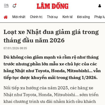
Mới nhất
Chính trị
Thời sự
Kinh tế
Đời sống
Pháp l
Gửi bình luận
Loạt xe Nhật đua giảm giá trong
tháng đầu năm 2026
07/01/2026 08:05
Dù không còn giảm mạnh và rầm rộ như tháng
trước nhưng phần lớn mẫu xe chủ lực của các
hãng Nhật như Toyota, Honda, Mitsubishi… vẫn
Hủy
Gửi
tiếp tục được khuyến mãi trong tháng 1/2026.
Nối tiếp xu hướng của năm 2025, các hãng
xe
Nhật
như Toyota, Honda, Mitsubishi… sớm triển
khai chương trình ưu đãi nhằm kích cầu khách