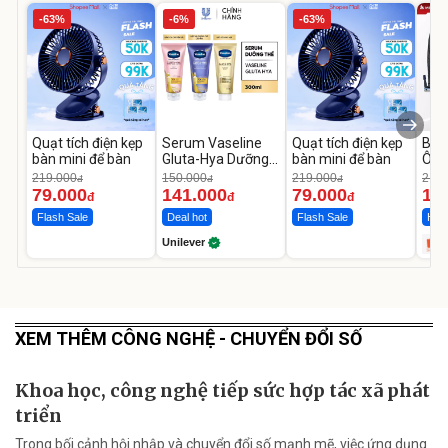
-63%
-6%
-63%
Quạt tích điện kẹp
Serum Vaseline
Quạt tích điện kẹp
Bơm
bàn mini để bàn
Gluta-Hya Dưỡng
bàn mini để bàn
Ô T
Da Sáng Mịn Sau 7
MED
219.000
150.000
219.000
2.69
đ
đ
đ
Ngày
12.
79.000
141.000
79.000
1.
đ
đ
đ
Flash Sale
Deal hot
Flash Sale
Hot 
Unilever
XEM THÊM CÔNG NGHỆ - CHUYỂN ĐỔI SỐ
Khoa học, công nghệ tiếp sức hợp tác xã phát
triển
Trong bối cảnh hội nhập và chuyển đổi số mạnh mẽ, việc ứng dụng