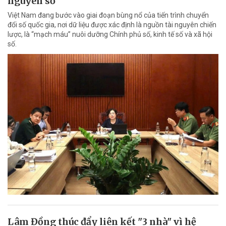
nguyên số
Việt Nam đang bước vào giai đoạn bùng nổ của tiến trình chuyển
đổi số quốc gia, nơi dữ liệu được xác định là nguồn tài nguyên chiến
lược, là “mạch máu” nuôi dưỡng Chính phủ số, kinh tế số và xã hội
số.
Lâm Đồng thúc đẩy liên kết "3 nhà" vì hệ