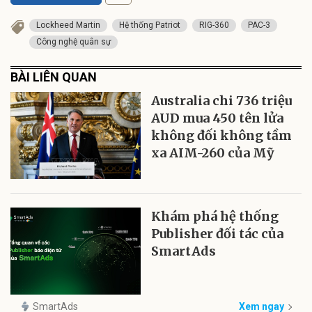
Lockheed Martin
Hệ thống Patriot
RIG-360
PAC-3
Công nghệ quân sự
BÀI LIÊN QUAN
Australia chi 736 triệu
AUD mua 450 tên lửa
không đối không tầm
xa AIM-260 của Mỹ
Khám phá hệ thống
Publisher đối tác của
SmartAds
SmartAds
Xem ngay