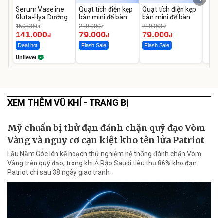
Serum Vaseline
Quạt tích điện kẹp
Quạt tích điện kẹp
Gluta-Hya Dưỡng
bàn mini để bàn
bàn mini để bàn
Da Sáng Mịn Sau 7
150.000
219.000
219.000
đ
đ
đ
Ngày
141.000
79.000
79.000
đ
đ
đ
Deal hot
Flash Sale
Flash Sale
Unilever
XEM THÊM VŨ KHÍ - TRANG BỊ
Mỹ chuẩn bị thử đạn đánh chặn quỹ đạo Vòm
Vàng và nguy cơ cạn kiệt kho tên lửa Patriot
Lầu Năm Góc lên kế hoạch thử nghiệm hệ thống đánh chặn Vòm
Vàng trên quỹ đạo, trong khi Ả Rập Saudi tiêu thụ 86% kho đạn
Patriot chỉ sau 38 ngày giao tranh.