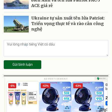
ACE giá rẻ
Ukraine tự sản xuất tên lửa Patriot:
Triển vọng thực tế và rào cản công
nghệ
Gửi bình luận
U
ADVERTISEMENT
Đai 
-6%
-63%
-63%
bé 
1-9 
22
Hot 
Cecil