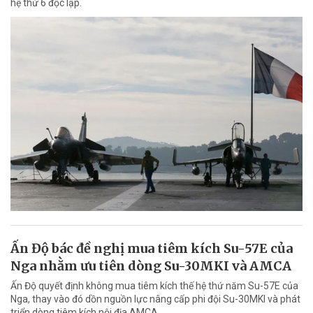
hệ thứ 6 độc lập.
Ấn Độ bác đề nghị mua tiêm kích Su-57E của
Nga nhằm ưu tiên dòng Su-30MKI và AMCA
Ấn Độ quyết định không mua tiêm kích thế hệ thứ năm Su-57E của
Nga, thay vào đó dồn nguồn lực nâng cấp phi đội Su-30MKI và phát
triển dòng tiêm kích nội địa AMCA.