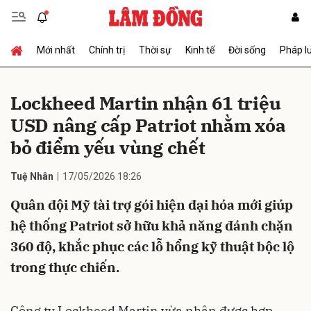
Mới nhất
Chính trị
Thời sự
Kinh tế
Đời sống
Pháp l
Gửi bình luận
Lockheed Martin nhận 61 triệu
USD nâng cấp Patriot nhằm xóa
bỏ điểm yếu vùng chết
Tuệ Nhân
17/05/2026 18:26
Quân đội Mỹ tài trợ gói hiện đại hóa mới giúp
Hủy
Gửi
hệ thống Patriot sở hữu khả năng đánh chặn
360 độ, khắc phục các lỗ hổng kỹ thuật bộc lộ
trong thực chiến.
Công ty Lockheed Martin vừa nhận được hợp