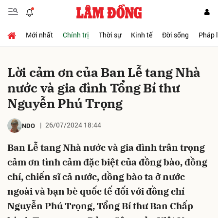
Mới nhất
Chính trị
Thời sự
Kinh tế
Đời sống
Pháp 
Gửi bình luận
Lời cảm ơn của Ban Lễ tang Nhà
nước và gia đình Tổng Bí thư
Nguyễn Phú Trọng
26/07/2024 18:44
NDO
Ban Lễ tang Nhà nước và gia đình trân trọng
Hủy
Gửi
cảm ơn tình cảm đặc biệt của đồng bào, đồng
chí, chiến sĩ cả nước, đồng bào ta ở nước
ngoài và bạn bè quốc tế đối với đồng chí
Nguyễn Phú Trọng, Tổng Bí thư Ban Chấp