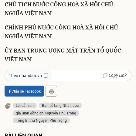
CHỦ TỊCH NƯỚC CỘNG HOÀ XÃ HỘI CHỦ
NGHĨA VIỆT NAM
CHÍNH PHỦ NƯỚC CỘNG HOÀ XÃ HỘI CHỦ
NGHĨA VIỆT NAM
ỦY BAN TRUNG ƯƠNG MẶT TRẬN TỔ QUỐC
VIỆT NAM
Copy Link
Theo nhandan.vn
Chia sẻ Facebook
Lời cảm ơn
Ban Lễ tang Nhà nước
gia đình đồng chí Nguyễn Phú Trọng
Tổng Bí thư Nguyễn Phú Trọng
BÀI LIÊN QUAN