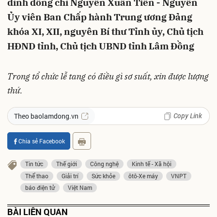
đình đồng chí Nguyễn Xuân Tiến - Nguyên
Ủy viên Ban Chấp hành Trung ương Đảng
khóa XI, XII, nguyên Bí thư Tỉnh ủy, Chủ tịch
HĐND tỉnh, Chủ tịch UBND tỉnh Lâm Đồng
Trong tổ chức lễ tang có điều gì sơ suất, xin được lượng
thứ.
Copy Link
Theo baolamdong.vn
Chia sẻ Facebook
Tin tức
Thế giới
Công nghệ
Kinh tế - Xã hội
Thể thao
Giải trí
Sức khỏe
ôtô-Xe máy
VNPT
báo điện tử
Việt Nam
BÀI LIÊN QUAN