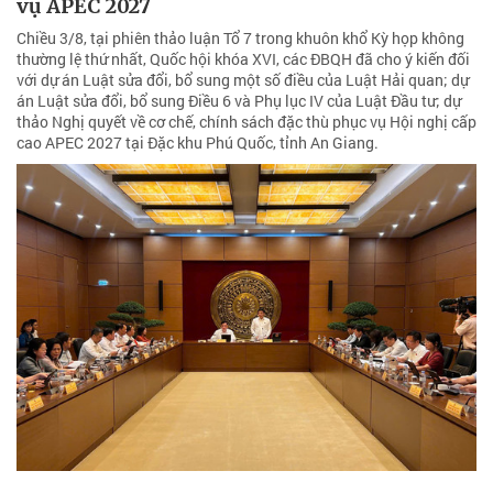
vụ APEC 2027
Chiều 3/8, tại phiên thảo luận Tổ 7 trong khuôn khổ Kỳ họp không
thường lệ thứ nhất, Quốc hội khóa XVI, các ĐBQH đã cho ý kiến đối
với dự án Luật sửa đổi, bổ sung một số điều của Luật Hải quan; dự
án Luật sửa đổi, bổ sung Điều 6 và Phụ lục IV của Luật Đầu tư; dự
thảo Nghị quyết về cơ chế, chính sách đặc thù phục vụ Hội nghị cấp
cao APEC 2027 tại Đặc khu Phú Quốc, tỉnh An Giang.