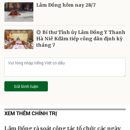
Lâm Đồng hôm nay 28/7
Bí thư Tỉnh ủy Lâm Đồng Y Thanh
Hà Niê Kđăm tiếp công dân định kỳ
tháng 7
Gửi bình luận
XEM THÊM CHÍNH TRỊ
Lâm Đồng rà soát công tác tổ chức các ngày