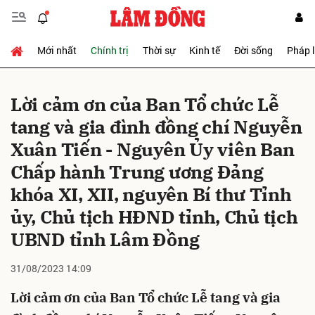
Mới nhất
Chính trị
Thời sự
Kinh tế
Đời sống
Pháp 
Gửi bình luận
Lời cảm ơn của Ban Tổ chức Lễ
tang và gia đình đồng chí Nguyễn
Xuân Tiến - Nguyên Ủy viên Ban
Chấp hành Trung ương Đảng
khóa XI, XII, nguyên Bí thư Tỉnh
ủy, Chủ tịch HĐND tỉnh, Chủ tịch
Hủy
Gửi
UBND tỉnh Lâm Đồng
31/08/2023 14:09
Lời cảm ơn của Ban Tổ chức Lễ tang và gia