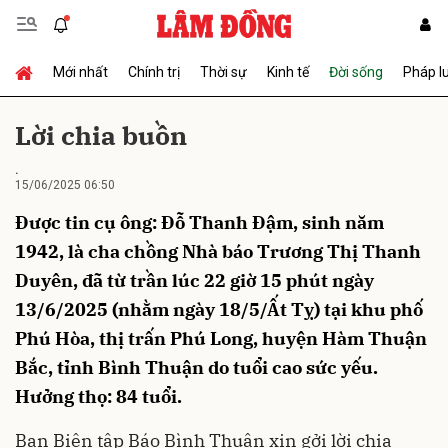
Mới nhất
Chính trị
Thời sự
Kinh tế
Đời sống
Pháp l
Gửi bình luận
Lời chia buồn
.
15/06/2025 06:50
Được tin cụ ông: Đỗ Thanh Đậm, sinh năm
1942, là cha chồng Nhà báo Trương Thị Thanh
Duyên, đã từ trần lúc 22 giờ 15 phút ngày
Hủy
Gửi
13/6/2025 (nhằm ngày 18/5/Ất Tỵ) tại khu phố
Phú Hòa, thị trấn Phú Long, huyện Hàm Thuận
Bắc, tỉnh Bình Thuận do tuổi cao sức yếu.
Hưởng thọ: 84 tuổi.
Ban Biên tập Báo Bình Thuận xin gởi lời chia