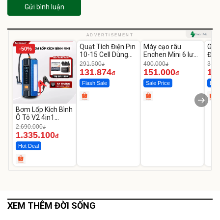
Gửi bình luận
Unmute
Unmute
U
ADVERTISEMENT
Quạt Tích Điện Pin
Máy cạo râu
GEP
-50%
-54%
-62%
10-15 Cell Dùng
Enchen Mini 6 lưỡi
Đùi
Liên Tục 4-8H
dao kép mỏng
Cao
291.500
400.000
319.
đ
đ
131.874
151.000
14
đ
đ
Flash Sale
Sale Price
Best
Bơm Lốp Kích Bình
Ô Tô V2 4in1
MEDICAR –
2.690.000
đ
12.000mAh
1.335.100
đ
Hot Deal
XEM THÊM ĐỜI SỐNG