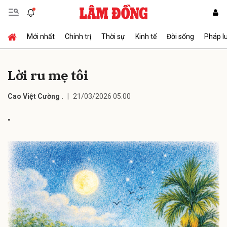
Mới nhất
Chính trị
Thời sự
Kinh tế
Đời sống
Pháp l
Gửi bình luận
Lời ru mẹ tôi
Cao Việt Cường .
21/03/2026 05:00
.
Hủy
Gửi