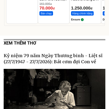
tưới cây
chai
Dala
161.000
đ
g
70.000
1.250.000
18
đ
đ
Bán chạy
Hàng chính hãng
Bán
Ensure
Dala
XEM THÊM THƠ
Kỷ niệm 79 năm Ngày Thương binh - Liệt sĩ
(27/7/1947 - 27/7/2026): Bát cơm đợi Con về