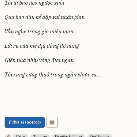
Tôi đi bao nẻo ngược xuôi
Qua bao dâu bể dập vùi nhân gian
Vẫn nghe trong gió miên man
Lời ru của mẹ dịu dàng đỡ nâng
Hiên nhà nhịp võng đưa ngân
Tôi rưng rưng thuở trong ngần chưa xa…
Chia sẻ Facebook
Lời ru
Tình mẹ
Kỷ niệm tuổi thơ
Quê hương