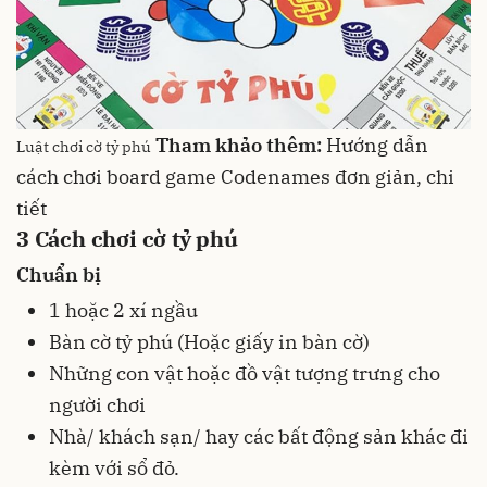
Tham khảo thêm:
Hướng dẫn
Luật chơi cờ tỷ phú
cách chơi board game Codenames
đơn giản, chi
tiết
3
Cách chơi cờ tỷ phú
Chuẩn bị
1 hoặc 2 xí ngầu
Bàn cờ tỷ phú (Hoặc giấy in bàn cờ)
Những con vật hoặc đồ vật tượng trưng cho
người chơi
Nhà/ khách sạn/ hay các bất động sản khác đi
kèm với sổ đỏ.