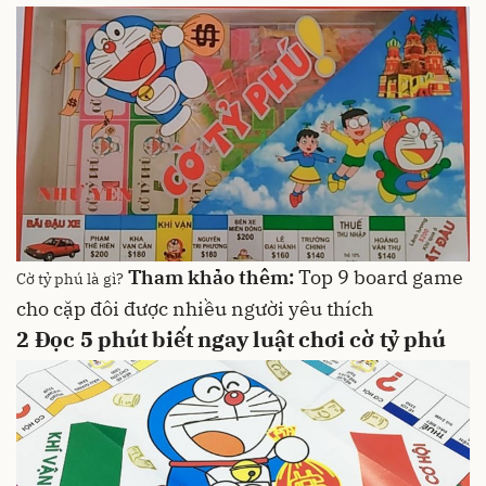
Tham khảo thêm:
Top 9
board game
Cờ tỷ phú là gì?
cho cặp đôi
được nhiều người yêu thích
2
Đọc 5 phút biết ngay luật chơi cờ tỷ phú