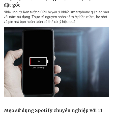
đặt gốc
Nhiều người lầm tưởng CPU bị yếu đi khiến smartphone giật lag sau
vài năm sử dụng. Thực tế, nguyên nhân nằm ở phần mềm, bộ nhớ
và pin mà bạn hoàn toàn có thể xử lý hiệu quả.
Mẹo sử dụng Spotify chuyên nghiệp với 11