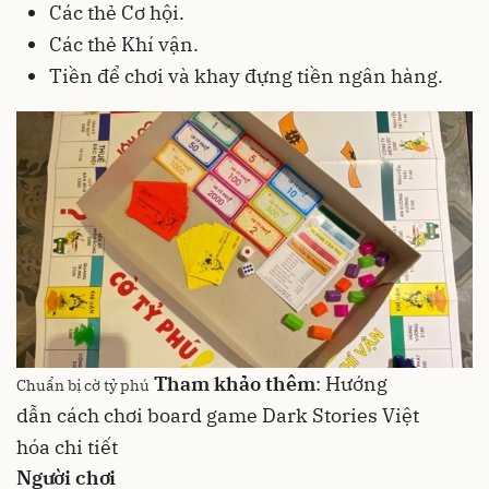
Các thẻ Cơ hội.
Các thẻ Khí vận.
Tiền để chơi và khay đựng tiền ngân hàng.
Tham khảo thêm
: Hướng
Chuẩn bị cờ tỷ phú
dẫn
cách chơi board game Dark Stories Việt
hóa
chi tiết
Người chơi