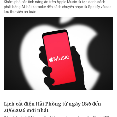
Khám phá các tính năng ẩn trên Apple Music từ tạo danh sách
phát bằng AI, hát karaoke đến cách chuyển nhạc từ Spotify và sao
lưu thư viện an toàn.
Lịch cắt điện Hải Phòng từ ngày 18/6 đến
21/6/2026 mới nhất