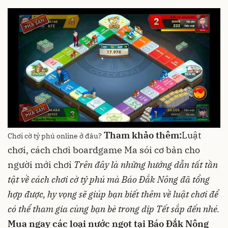
Tham khảo thêm:
Luật
Chơi cờ tỷ phú online ở đâu?
chơi, cách chơi boardgame Ma sói cơ bản
cho
người mới chơi
Trên đây là những hướng dẫn tất tần
tật về cách chơi cờ tỷ phú mà Báo Đắk Nông đã tổng
hợp được, hy vọng sẽ giúp bạn biết thêm về luật chơi để
có thể tham gia cùng bạn bè trong dịp Tết sắp đến nhé.
Mua ngay các loại nước ngọt tại Báo Đắk Nông