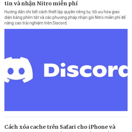
tin và nhận Nitro miễn phí
Hướng dẫn chi tiết cách thiết lập quyền riêng tư, tối ưu hóa giao
diện bằng phím tắt và các phương pháp nhận gói Nitro miễn phí để
nâng cao trải nghiệm trên Discord.
Cách xóa cache trên Safari cho iPhone và