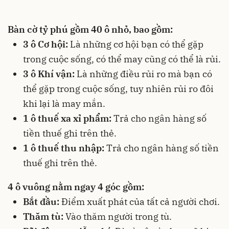
Bàn cờ tỷ phú gồm 40 ô nhỏ, bao gồm:
3 ô Cơ hội:
Là những cơ hội bạn có thể gặp
trong cuộc sống, có thể may cũng có thể là rủi.
3 ô Khí vận:
Là những điều rủi ro mà bạn có
thể gặp trong cuộc sống, tuy nhiên rủi ro đôi
khi lại là may mắn.
1 ô thuế xa xỉ phẩm:
Trả cho ngân hàng số
tiền thuế ghi trên thẻ.
1 ô thuế thu nhập:
Trả cho ngân hàng số tiền
thuế ghi trên thẻ.
4 ô vuông nằm ngay 4 góc gồm:
Bắt đầu:
Điểm xuất phát của tất cả người chơi.
Thăm tù:
Vào thăm người trong tù.