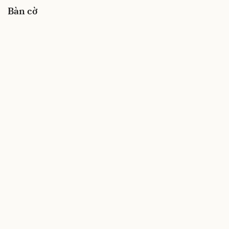
Bàn cờ