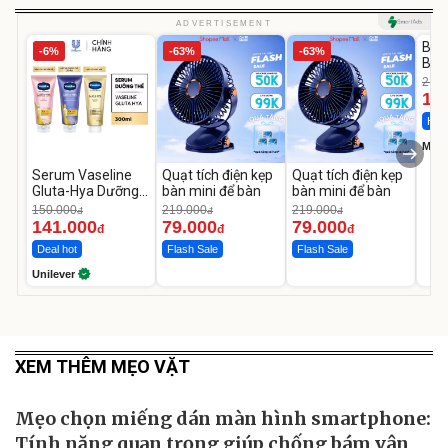
U
ADVERTISEMENT
BƠM
-6%
-63%
-63%
BÌN
Med
2.69
12.
1.
Hot 
Medi
Serum Vaseline
Quạt tích điện kẹp
Quạt tích điện kẹp
Gluta-Hya Dưỡng
bàn mini để bàn
bàn mini để bàn
Da Sáng Mịn Sau 7
150.000
219.000
219.000
đ
đ
đ
Ngày
141.000
79.000
79.000
đ
đ
đ
Deal hot
Flash Sale
Flash Sale
Unilever
XEM THÊM MẸO VẶT
Mẹo chọn miếng dán màn hình smartphone:
Tính năng quan trọng giúp chống bám vân