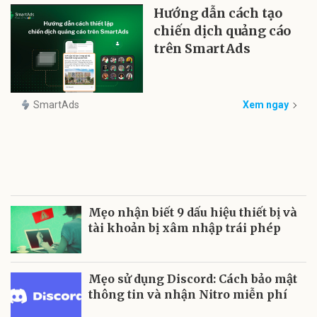
Hướng dẫn cách tạo
chiến dịch quảng cáo
trên SmartAds
SmartAds
Xem ngay
Mẹo nhận biết 9 dấu hiệu thiết bị và
tài khoản bị xâm nhập trái phép
Mẹo sử dụng Discord: Cách bảo mật
thông tin và nhận Nitro miễn phí