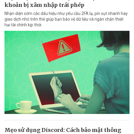
khoản bị xâm nhập trái phép
Nhận diện sớm các dấu hiệu như yêu cầu 2FA lạ, pin sụt nhanh hay
giao dịch nhỏ trên thẻ giúp bạn bảo vệ dữ liệu và ngăn chặn thiệt
hại tài chính kịp thời.
Mẹo sử dụng Discord: Cách bảo mật thông