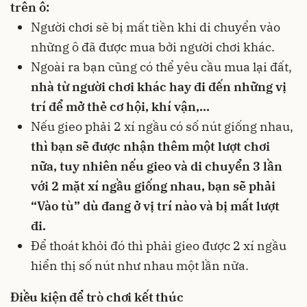
trên ô:
Người chơi sẽ bị mất tiền khi di chuyển vào
những ô đã được mua bởi người chơi khác.
Ngoài ra bạn cũng có thể yêu cầu mua lại đất,
nhà từ người chơi khác hay đi đến những vị
trí để mở thẻ cơ hội, khí vận,...
Nếu gieo phải 2 xí ngầu có số nút giống nhau,
thì bạn sẽ được nhận thêm một lượt chơi
nữa, tuy nhiên nếu gieo và di chuyển 3 lần
với 2 mặt xí ngầu giống nhau, bạn sẽ phải
“Vào tù” dù đang ở vị trí nào và bị mất lượt
đi.
Để thoát khỏi đó thì phải gieo được 2 xí ngầu
hiển thị số nút như nhau một lần nữa.
Điều kiện để trò chơi kết thúc