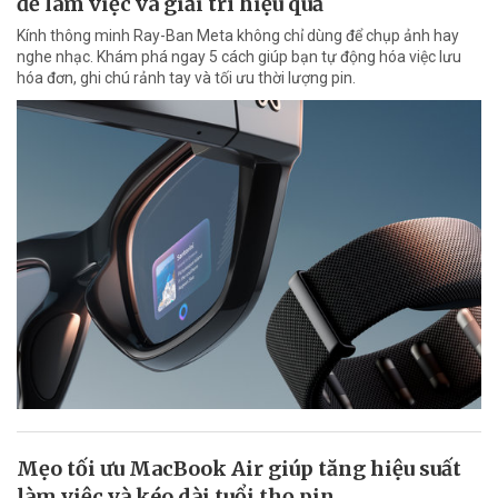
để làm việc và giải trí hiệu quả
Kính thông minh Ray-Ban Meta không chỉ dùng để chụp ảnh hay
nghe nhạc. Khám phá ngay 5 cách giúp bạn tự động hóa việc lưu
hóa đơn, ghi chú rảnh tay và tối ưu thời lượng pin.
Mẹo tối ưu MacBook Air giúp tăng hiệu suất
làm việc và kéo dài tuổi thọ pin