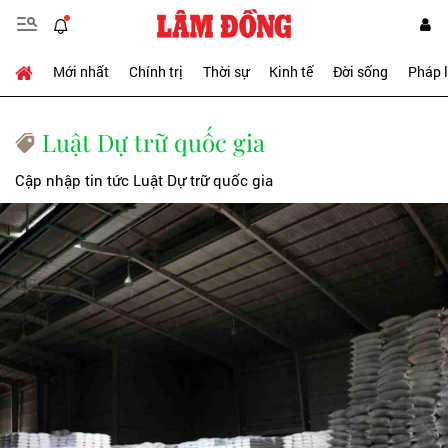
Mới nhất
Chính trị
Thời sự
Kinh tế
Đời sống
Pháp 
Luật Dự trữ quốc gia
Cập nhập tin tức Luật Dự trữ quốc gia