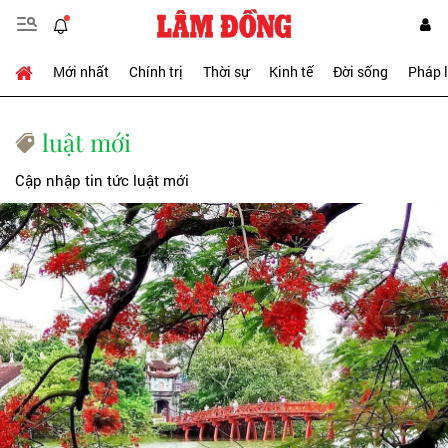
Mới nhất
Chính trị
Thời sự
Kinh tế
Đời sống
Pháp 
luật mới
Cập nhập tin tức luật mới