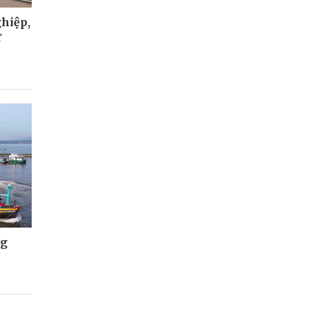
hiệp,
ư
ng