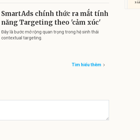
SmartAds chính thức ra mắt tính
năng Targeting theo 'cảm xúc'
Đây là bước mở rộng quan trọng trong hệ sinh thái
contextual targeting.
Bạt p
cấp, 
lớp
392.0
325
Đã bá
Tìm hiểu thêm