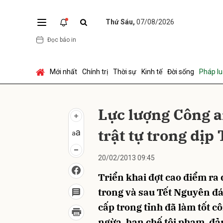
Thứ Sáu,
07/08/2026
Đọc báo in
Gửi 
Mới nhất
Chính trị
Thời sự
Kinh tế
Đời sống
Pháp lu
Lực lượng Công a
trật tự trong dịp 
20/02/2013 09:45
Triển khai đợt cao điểm ra 
trong và sau Tết Nguyên đá
cấp trong tỉnh đã làm tốt 
ngừa, hạn chế tội phạm, đảm