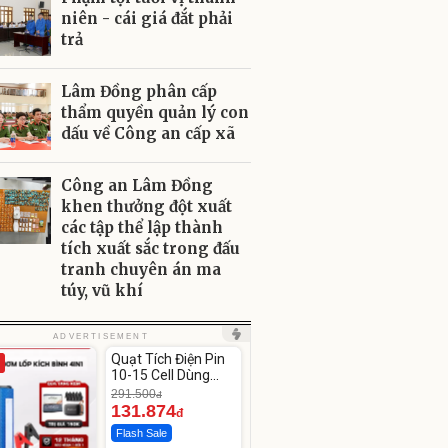
niên - cái giá đắt phải
trả
Lâm Đồng phân cấp
thẩm quyền quản lý con
dấu về Công an cấp xã
Công an Lâm Đồng
khen thưởng đột xuất
các tập thể lập thành
tích xuất sắc trong đấu
tranh chuyên án ma
túy, vũ khí
Unmute
ADVERTISEMENT
Quạt Tích Điện Pin
-54%
10-15 Cell Dùng
Liên Tục 4-8H
291.500
đ
131.874
đ
Flash Sale