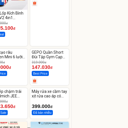
Lốp Kích Bình
V2 4in1
CAR –
.000
đ
00mAh
35.100
đ
eal
ute
Unmute
cạo râu
GEPO Quần Short
-53%
n Mini 6 lưỡi
Đùi Tập Gym Cạp
kép mỏng
Cao Lưng
00
319.000
đ
đ
.000
147.030
đ
đ
Price
Best Price
ute
Unmute
ép chậm trái
Máy rửa xe cầm tay
lmich JEE
xịt rửa cao áp có
OL
tạo bọt tuyết
.000
đ
43.650
399.000
đ
đ
 Sale
Đã bán nhiều