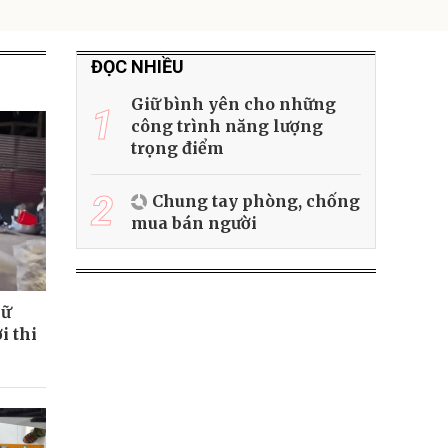
ĐỌC NHIỀU
Giữ bình yên cho những
1
công trình năng lượng
trọng điểm
2
Chung tay phòng, chống
mua bán người
iữ
i thi