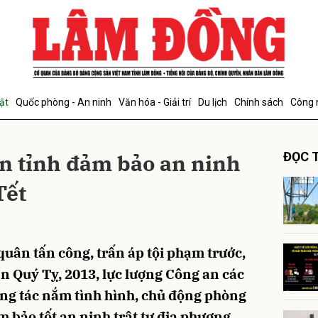
bình luận
ật
Quốc phòng - An ninh
Văn hóa - Giải trí
Du lịch
Chính sách
Công 
n tỉnh đảm bảo an ninh
ĐỌC T
Tết
Hủy
G
quân tấn công, trấn áp tội phạm trước,
n Quý Tỵ, 2013, lực lượng Công an các
công tác nắm tình hình, chủ động phòng
 bảo tốt an ninh trật tự địa phương,