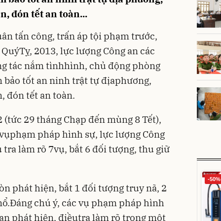
, đón tết an toàn...
ân tấn công, trấn áp tội phạm trước,
 QuýTỵ, 2013, lực lượng Công an các
ông tác nắm tìnhhình, chủ động phòng
 bảo tốt an ninh trật tự địaphương,
 đón tết an toàn.
2 (tức 29 tháng Chạp đến mùng 8 Tết),
 8 vụphạm pháp hình sự, lực lượng Công
 tra làm rõ 7vụ, bắt 6 đối tượng, thu giữ
-50%
òn phát hiện, bắt 1 đối tượng truy nã, 2
nổ.Ðáng chú ý, các vụ phạm pháp hình
an phát hiện, điềutra làm rõ trong một