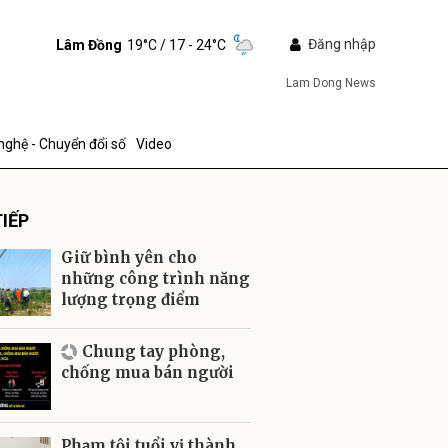
Đăng nhập
Lâm Đồng
19°C
/ 17 - 24°C
Lam Dong News
nghệ - Chuyển đổi số
Video
IẾP
Giữ bình yên cho
những công trình năng
lượng trọng điểm
ửi
Chung tay phòng,
chống mua bán người
Phạm tội tuổi vị thành