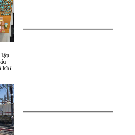
 lập
đấu
ũ khí