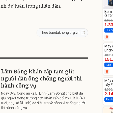
định dư luận trong nhân dân.
Bơm 
Ô Tô 
MEDI
2.690
12.0
1.3
Hot D
Theo baodaknong.org.vn
Unm
Máy 
-62%
Enche
dao 
400.0
151
Sale 
Lâm Đồng khẩn cấp tạm giữ
Unm
người đàn ông chống người thi
Máy 
-28%
hành công vụ
cây E
1855
3.000
Ngày 3/8, Công an xã Di Linh (Lâm Đồng) cho biết đã
2.1
giữ người trong trường hợp khẩn cấp đối với L.B.D. (43
Flash
tuổi, ngụ xã Di Linh) để điều tra về hành vi chống người
thi hành công vụ.