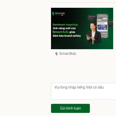
SmartAds
Gửi bình luận