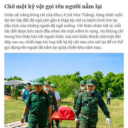
Chờ một kỷ vật gọi tên người nằm lại
Giữa cái nắng bỏng rát của Khu Lê (xã Hòa Thắng), từng nhát cuốc
lật lên lớp đất đã ngủ yên gần 6 thập kỷ, mở ra hành trình tìm lại
dấu tích của những người đã ngã xuống. Với thân nhân liệt sĩ, mỗi
tấc đất được bóc tách đều nhen lên một niềm hi vọng. Họ không chỉ
mong tìm thấy hài cốt người thân, mà còn khắc khoải chờ một đôi
dép cao su, chiếc kẹp tóc hay bất kỳ kỷ vật nào còn sót lại để có thể
gọi đúng tên người đã nằm lại giữa chiến khu năm nào.