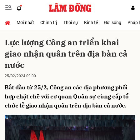
Mới nhất
Chính trị
Thời sự
Kinh tế
Đời sống
Pháp 
Gửi bình luận
Lực lượng Công an triển khai
giao nhận quân trên địa bàn cả
nước
25/02/2024 09:00
Bắt đầu từ 25/2, Công an các địa phương phối
Hủy
Gửi
hợp chặt chẽ với cơ quan Quân sự cùng cấp tổ
chức lễ giao nhận quân trên địa bàn cả nước.