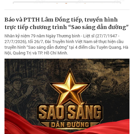
Báo và PTTH Lâm Đồng tiếp, truyền hình
trực tiếp chương trình “Sao sáng dẫn đường"
Nhân kỷ niệm 79 năm Ngày Thương binh - Liệt sĩ (27/7/1947 -
27/7/2026), tối 26/7, Đài Truyền hình Việt Nam sẽ thực hiện cầu
truyền hình “Sao sáng dẫn đường” tại 4 điểm cầu Tuyên Quang, Hà
Nội, Quảng Trị và TP. Hồ Chí Minh.