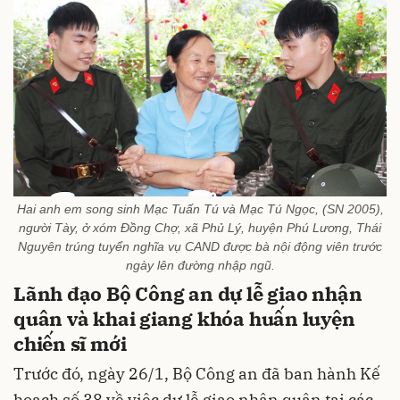
Hai anh em song sinh Mạc Tuấn Tú và Mạc Tú Ngọc, (SN 2005),
người Tày, ở xóm Đồng Chợ, xã Phủ Lý, huyện Phú Lương, Thái
Nguyên trúng tuyển nghĩa vụ CAND được bà nội động viên trước
ngày lên đường nhập ngũ.
Lãnh đạo Bộ Công an dự lễ giao nhận
quân và khai giang khóa huấn luyện
chiến sĩ mới
Trước đó, ngày 26/1, Bộ Công an đã ban hành Kế
hoạch số 38 về việc dự lễ giao nhận quân tại các