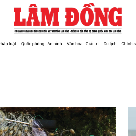
háp luật
Quốc phòng - An ninh
Văn hóa - Giải trí
Du lịch
Chính 