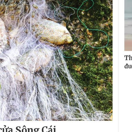
Th
đu
 cửa Sông Cái