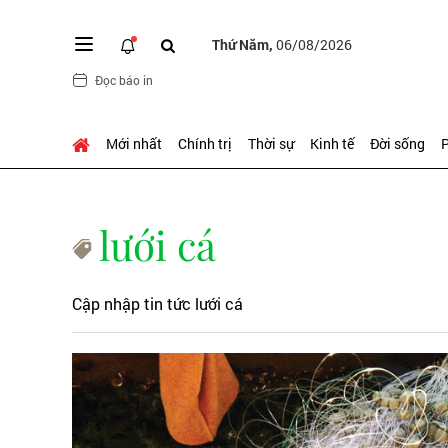
Thứ Năm,
06/08/2026
Đọc báo in
Mới nhất
Chính trị
Thời sự
Kinh tế
Đời sống
P
lưới cá
Cập nhập tin tức lưới cá