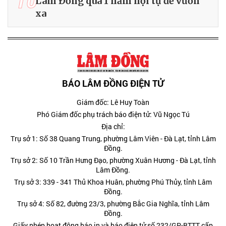
10
Lâm Đồng qua 1 năm hội tụ để vươn
xa
BÁO LÂM ĐỒNG ĐIỆN TỬ
Giám đốc: Lê Huy Toàn
Phó Giám đốc phụ trách báo điện tử: Vũ Ngọc Tú
Địa chỉ:
Trụ sở 1: Số 38 Quang Trung, phường Lâm Viên - Đà Lạt, tỉnh Lâm
Đồng.
Trụ sở 2: Số 10 Trần Hưng Đạo, phường Xuân Hương - Đà Lạt, tỉnh
Lâm Đồng.
Trụ sở 3: 339 - 341 Thủ Khoa Huân, phường Phú Thủy, tỉnh Lâm
Đồng.
Trụ sở 4: Số 82, đường 23/3, phường Bắc Gia Nghĩa, tỉnh Lâm
Đồng.
Giấy phép hoạt động báo in và báo điện tử số 232/GP-BTTT cấp