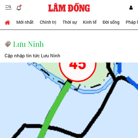
Mới nhất
Chính trị
Thời sự
Kinh tế
Đời sống
Pháp 
Lưu Ninh
Cập nhập tin tức Lưu Ninh