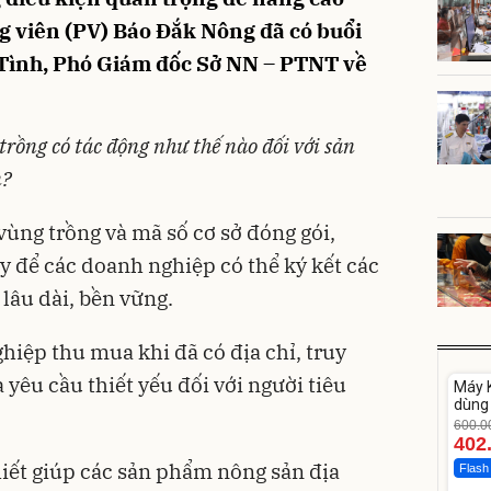
g viên (PV) Báo Đắk Nông đã có buổi
 Tình, Phó Giám đốc Sở NN – PTNT về
trồng có tác động như thế nào đối với sản
n?
vùng trồng và mã số cơ sở đóng gói,
cậy để các doanh nghiệp có thể ký kết các
lâu dài, bền vững.
iệp thu mua khi đã có địa chỉ, truy
Unm
 yêu cầu thiết yếu đối với người tiêu
Máy K
-33%
dùng 
DV33
600.0
402
hiết giúp các sản phẩm nông sản địa
Flash