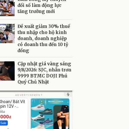
đổi số làm động lực
tăng trưởng mới
Đề xuất giảm 30% thuế
thu nhập cho hộ kinh
doanh, doanh nghiệp
có doanh thu đến 10 tỷ
đồng
Cập nhật giá vàng sáng
9/8/2026: SJC, nhẫn trơn
9999 BTMC DOJI Phú
Quý Chủ Nhật
ute
ADVERTISEMENT
hoan/ Bắt Vít
pin 12V -
12
00
đ
.000
đ
 Sale