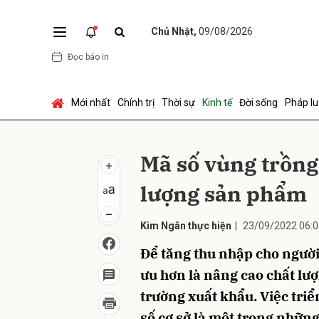
Chủ Nhật,
09/08/2026
Đọc báo in
Gửi 
Mới nhất
Chính trị
Thời sự
Kinh tế
Đời sống
Pháp lu
Mã số vùng trồng
lượng sản phẩm
Kim Ngân
thực hiện
|
23/09/2022 06:0
Để tăng thu nhập cho người
ưu hơn là nâng cao chất lượ
trường xuất khẩu. Việc triể
số cơ sở là một trong nhữn