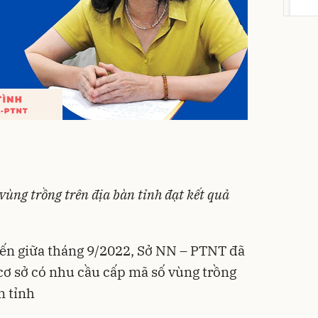
cồn 
para
158
Flash
Phấn
Filte
Kiềm
 vùng trồng trên địa bàn tỉnh đạt kết quả
mịn
449
Deal 
TIRTI
ến giữa tháng 9/2022, Sở NN – PTNT đã
cơ sở có nhu cầu cấp mã số vùng trồng
n tỉnh