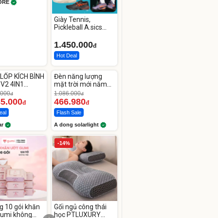
ORE
Giày Tennis,
Pickleball A.sics
Resolution X Đủ
Các Phối Màu
1.450.000
đ
Hot Deal
ute
Unmute
LỐP KÍCH BÌNH
Đèn năng lượng
-56%
 V2 4IN1
mặt trời mới năm
car
2026 có 120 viên
.000
1.086.000
đ
đ
00mAh
LED lớn
85.000
466.980
đ
đ
eal
Flash Sale
ar
A dong solarlight
-14%
g 10 gói khăn
Gối ngủ công thái
Gumi không
học PTLUXURY