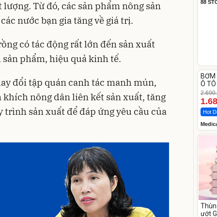
88 ST
t lượng. Từ đó, các sản phẩm nông sản
ác nước bạn gia tăng về giá trị.
rồng có tác động rất lớn đến sản xuất
ị sản phẩm, hiệu quả kinh tế.
Unm
BƠM 
-37%
hay đổi tập quán canh tác manh mún,
Ô TÔ
Medi
2.690
 khích nông dân liên kết sản xuất, tăng
12.0
1.6
y trình sản xuất để đáp ứng yêu cầu của
Hot D
Medic
Thùn
ướt 