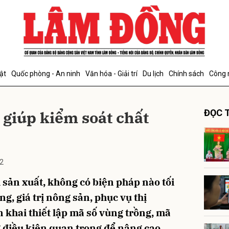
bình luận
ật
Quốc phòng - An ninh
Văn hóa - Giải trí
Du lịch
Chính sách
Công 
 giúp kiểm soát chất
ĐỌC T
2
Hủy
G
 sản xuất, không có biện pháp nào tối
ng, giá trị nông sản, phục vụ thị
n khai thiết lập mã số vùng trồng, mã
g điều kiện quan trọng để nâng cao