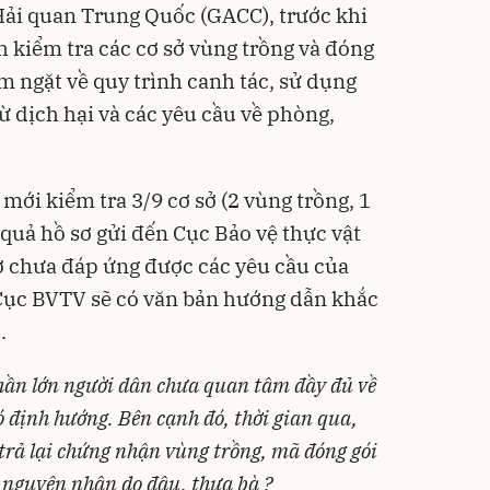
Hải quan Trung Quốc (GACC), trước khi
h kiểm tra các cơ sở vùng trồng và đóng
êm ngặt về quy trình canh tác, sử dụng
ừ dịch hại và các yêu cầu về phòng,
ới kiểm tra 3/9 cơ sở (2 vùng trồng, 1
 quả hồ sơ gửi đến Cục Bảo vệ thực vật
sở chưa đáp ứng được các yêu cầu của
Cục BVTV sẽ có văn bản hướng dẫn khắc
.
phần lớn người dân chưa quan tâm đầy đủ về
 định hướng. Bên cạnh đó, thời gian qua,
 trả lại chứng nhận vùng trồng, mã đóng gói
 nguyên nhân do đâu, thưa bà ?