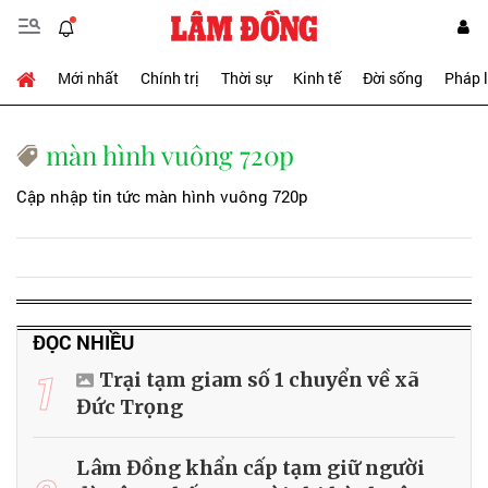
Mới nhất
Chính trị
Thời sự
Kinh tế
Đời sống
Pháp 
màn hình vuông 720p
Cập nhập tin tức màn hình vuông 720p
ĐỌC NHIỀU
1
Trại tạm giam số 1 chuyển về xã
Đức Trọng
Lâm Đồng khẩn cấp tạm giữ người