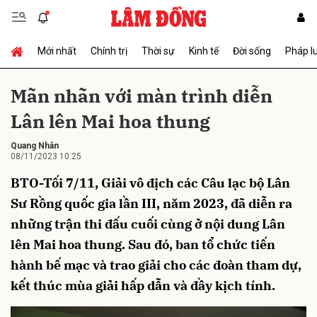
Mới nhất
Chính trị
Thời sự
Kinh tế
Đời sống
Pháp l
Gửi bình luận
Mãn nhãn với màn trình diễn
Lân lên Mai hoa thung
Quang Nhân
08/11/2023 10:25
BTO-Tối 7/11, Giải vô địch các Câu lạc bộ Lân
Sư Rồng quốc gia lần III, năm 2023, đã diễn ra
Hủy
Gửi
những trận thi đấu cuối cùng ở nội dung Lân
lên Mai hoa thung. Sau đó, ban tổ chức tiến
hành bế mạc và trao giải cho các đoàn tham dự,
kết thúc mùa giải hấp dẫn và đầy kịch tính.