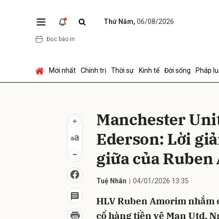
Thứ Năm,
06/08/2026
Đọc báo in
Gửi 
Mới nhất
Chính trị
Thời sự
Kinh tế
Đời sống
Pháp lu
Manchester Uni
Ederson: Lời giả
giữa của Ruben
Tuệ Nhân
04/01/2026 13:35
HLV Ruben Amorim nhắm ch
cố hàng tiền vệ Man Utd. Ng