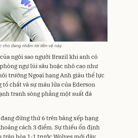
 cho đang nhắm tới tiền vệ này.
của ngôi sao người Brazil khi anh có
ệ phòng ngự lùi sâu hoặc nhô cao như
môi trường Ngoại hạng Anh giàu thể lực
g tố chất và sự máu lửa của Ederson
cạnh tranh sòng phẳng một suất đá
 đang đứng thứ 6 trên bảng xếp hạng
hoảng cách 3 điểm. Sự thiếu ổn định
u trận hòa 1-1 trước Wolves mới đây.