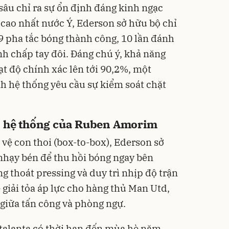
sâu chỉ ra sự ổn định đáng kinh ngạc
u cao nhất nước Ý, Ederson sở hữu bộ chỉ
9 pha tắc bóng thành công, 10 lần đánh
nh chấp tay đôi. Đáng chú ý, khả năng
t độ chính xác lên tới 90,2%, một
nh hệ thống yêu cầu sự kiểm soát chặt
o hệ thống của Ruben Amorim
vệ con thoi (box-to-box), Ederson sở
nhạy bén để thu hồi bóng ngay bên
 thoát pressing và duy trì nhịp độ trận
 giải tỏa áp lực cho hàng thủ Man Utd,
 giữa tấn công và phòng ngự.
talanta có thời hạn đến mùa hè năm