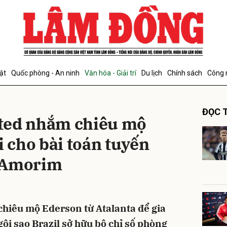
bình luận
ật
Quốc phòng - An ninh
Văn hóa - Giải trí
Du lịch
Chính sách
Công 
ĐỌC T
ted nhắm chiêu mộ
i cho bài toán tuyến
 Amorim
Hủy
G
iêu mộ Ederson từ Atalanta để gia
ôi sao Brazil sở hữu bộ chỉ số phòng