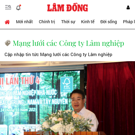
Mới nhất
Chính trị
Thời sự
Kinh tế
Đời sống
Pháp 
Mạng lưới các Công ty Lâm nghiệp
Cập nhập tin tức Mạng lưới các Công ty Lâm nghiệp