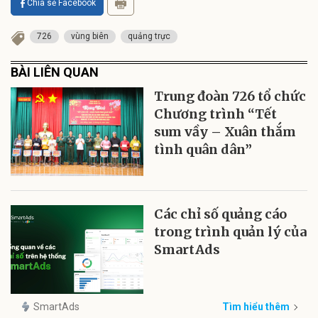
Chia sẻ Facebook
726
vùng biên
quảng trực
BÀI LIÊN QUAN
Trung đoàn 726 tổ chức
Chương trình “Tết
sum vầy – Xuân thắm
tình quân dân”
Các chỉ số quảng cáo
trong trình quản lý của
SmartAds
SmartAds
Tìm hiểu thêm