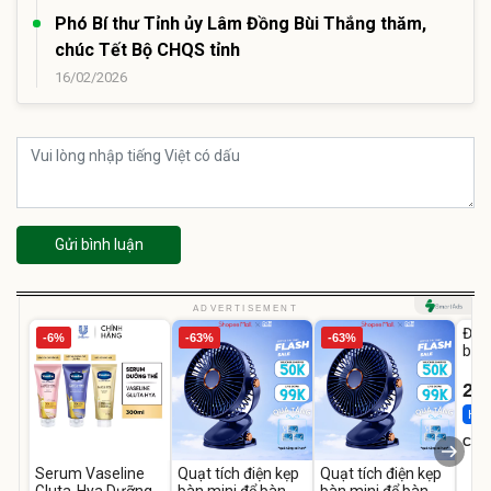
Phó Bí thư Tỉnh ủy Lâm Đồng Bùi Thắng thăm,
chúc Tết Bộ CHQS tỉnh
16/02/2026
Gửi bình luận
U
ADVERTISEMENT
Đai 
-6%
-63%
-63%
bé 
1-9 
22
Hot 
Cecil
Serum Vaseline
Quạt tích điện kẹp
Quạt tích điện kẹp