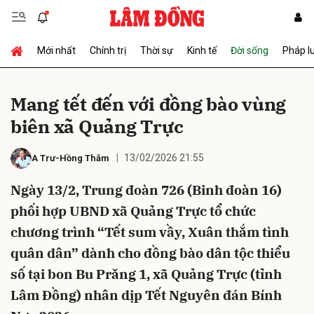
Mới nhất
Chính trị
Thời sự
Kinh tế
Đời sống
Pháp l
Gửi bình luận
Mang tết đến với đồng bào vùng
biên xã Quảng Trực
13/02/2026 21:55
A Trư-Hồng Thắm
Ngày 13/2, Trung đoàn 726 (Binh đoàn 16)
phối hợp UBND xã Quảng Trực tổ chức
Hủy
Gửi
chương trình “Tết sum vầy, Xuân thắm tình
quân dân” dành cho đồng bào dân tộc thiểu
số tại bon Bu Prăng 1, xã Quảng Trực (tỉnh
Lâm Đồng) nhân dịp Tết Nguyên đán Bính