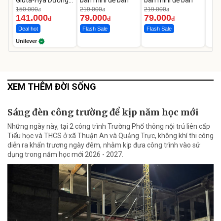
Gluta-Hya Dưỡng
bàn mini để bàn
bàn mini để bàn
Da Sáng Mịn Sau 7
150.000
219.000
219.000
đ
đ
đ
Ngày
141.000
79.000
79.000
đ
đ
đ
Deal hot
Flash Sale
Flash Sale
Unilever
XEM THÊM ĐỜI SỐNG
Sáng đèn công trường để kịp năm học mới
Những ngày này, tại 2 công trình Trường Phổ thông nội trú liên cấp
Tiểu học và THCS ở xã Thuận An và Quảng Trực, không khí thi công
diễn ra khẩn trương ngày đêm, nhằm kịp đưa công trình vào sử
dụng trong năm học mới 2026 - 2027.