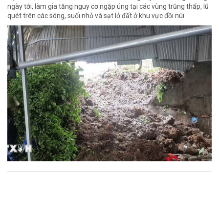
ngày tới, làm gia tăng nguy cơ ngập úng tại các vùng trũng thấp, lũ
quét trên các sông, suối nhỏ và sạt lở đất ở khu vực đồi núi.