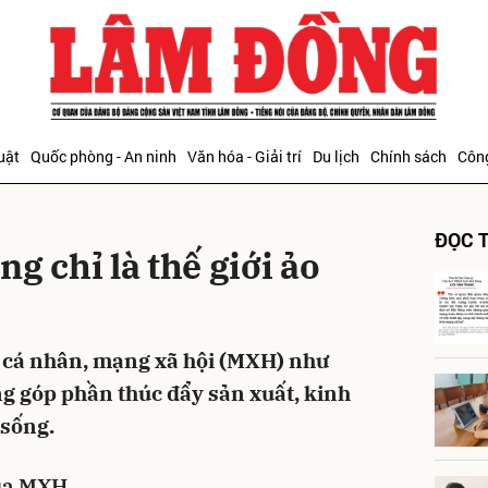
bình luận
uật
Quốc phòng - An ninh
Văn hóa - Giải trí
Du lịch
Chính sách
Công
ĐỌC T
g chỉ là thế giới ảo
 cá nhân, mạng xã hội (MXH) như
Hủy
G
ng góp phần thúc đẩy sản xuất, kinh
 sống.
qua MXH