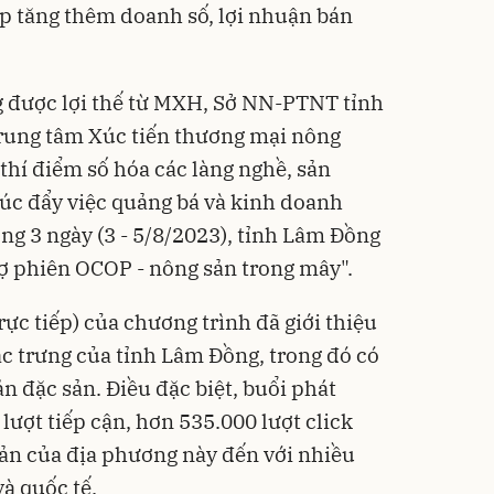
úp tăng thêm doanh số, lợi nhuận bán
g được lợi thế từ MXH, Sở NN-PTNT tỉnh
rung tâm Xúc tiến thương mại nông
 thí điểm số hóa các làng nghề, sản
c đẩy việc quảng bá và kinh doanh
ng 3 ngày (3 - 5/8/2023), tỉnh Lâm Đồng
ợ phiên OCOP - nông sản trong mây".
rực tiếp) của chương trình đã giới thiệu
c trưng của tỉnh Lâm Đồng, trong đó có
 đặc sản. Điều đặc biệt, buổi phát
lượt tiếp cận, hơn 535.000 lượt click
ản của địa phương này đến với nhiều
à quốc tế.