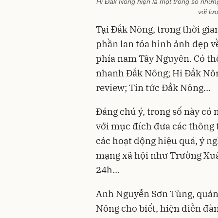
Hi Đắk Nông hiện là một trong số nhữn
với lư
Tại Đắk Nông, trong thời gi
phần lan tỏa hình ảnh đẹp v
phía nam Tây Nguyên. Có thể
nhanh Đắk Nông; Hi Đắk Nô
review; Tin tức Đắk Nông…
Đáng chú ý, trong số này có 
với mục đích đưa các thông 
các hoạt động hiệu quả, ý ng
mạng xã hội như Trường Xuân
24h…
Anh Nguyễn Sơn Tùng, quản t
Nông cho biết, hiện diễn đà