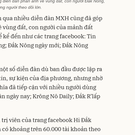
g diễn đàn phản ánh về vùng đất, con người Đắk Nông,
ợng người theo dõi lớn.
an qua nhiều diễn đàn MXH cũng đã góp
ề vùng đất, con người của mảnh đất
 kể đến như các trang facebook: Tin
ng; Đắk Nông ngày mới; Đắk Nông
một số diễn đàn dù ban đầu được lập ra
tin, sự kiện của địa phương, nhưng nhờ
hĩa đã tiếp cận với nhiều người dùng
 ngày nay; Krông Nô Daily; Đắk R’lấp
rị viên của trang facebook Hi Đắk
n có khoảng trên 60.000 tài khoản theo