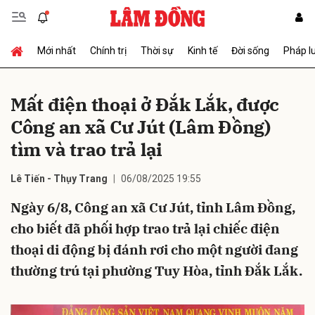
Mới nhất
Chính trị
Thời sự
Kinh tế
Đời sống
Pháp l
Gửi bình luận
Mất điện thoại ở Đắk Lắk, được
Công an xã Cư Jút (Lâm Đồng)
tìm và trao trả lại
Lê Tiến - Thụy Trang
06/08/2025 19:55
Ngày 6/8, Công an xã Cư Jút, tỉnh Lâm Đồng,
Hủy
Gửi
cho biết đã phối hợp trao trả lại chiếc điện
thoại di động bị đánh rơi cho một người đang
thường trú tại phường Tuy Hòa, tỉnh Đắk Lắk.