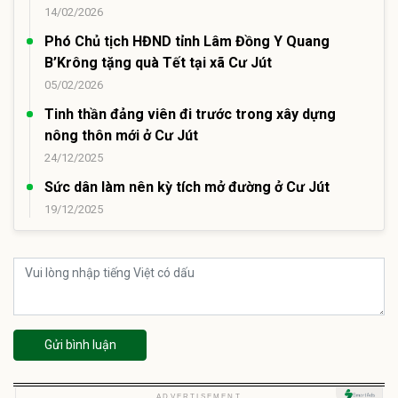
14/02/2026
Phó Chủ tịch HĐND tỉnh Lâm Đồng Y Quang
B’Krông tặng quà Tết tại xã Cư Jút
05/02/2026
Tinh thần đảng viên đi trước trong xây dựng
nông thôn mới ở Cư Jút
24/12/2025
Sức dân làm nên kỳ tích mở đường ở Cư Jút
19/12/2025
Gửi bình luận
U
ADVERTISEMENT