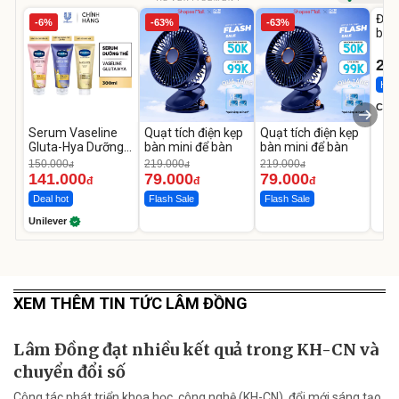
Đai 
-6%
-63%
-63%
bé 
1-9 
22
Hot 
Cecil
Serum Vaseline
Quạt tích điện kẹp
Quạt tích điện kẹp
Gluta-Hya Dưỡng
bàn mini để bàn
bàn mini để bàn
Da Sáng Mịn Sau 7
150.000
219.000
219.000
đ
đ
đ
Ngày
141.000
79.000
79.000
đ
đ
đ
Deal hot
Flash Sale
Flash Sale
Unilever
XEM THÊM TIN TỨC LÂM ĐỒNG
Lâm Đồng đạt nhiều kết quả trong KH-CN và
chuyển đổi số
Công tác phát triển khoa học, công nghệ (KH-CN), đổi mới sáng tạo