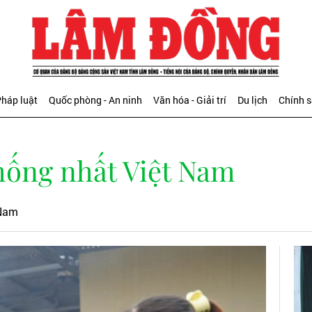
háp luật
Quốc phòng - An ninh
Văn hóa - Giải trí
Du lịch
Chính 
hống nhất Việt Nam
 Nam