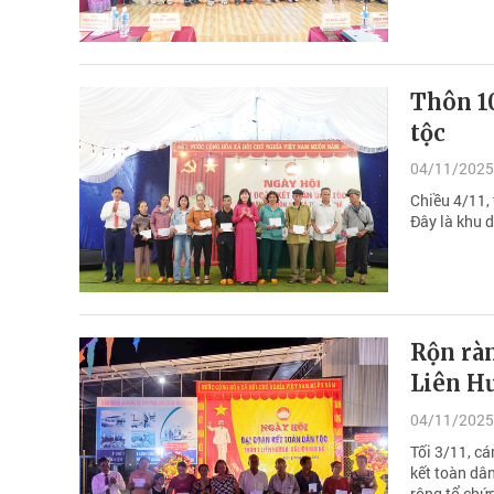
Thôn 10
tộc
04/11/2025
Chiều 4/11,
Đây là khu 
Rộn ràn
Liên H
04/11/2025
Tối 3/11, c
kết toàn dâ
rộng tổ chức