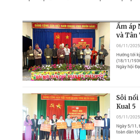
Ấm áp N
và Tân
06/11/2025
Hướng tới k
(18/11/1930
Ngày hội Đạ
Sôi nổi
Kual 5
05/11/2025
Ngày 5/11, 
toàn dân tộ