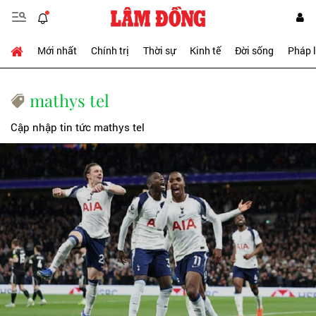
Mới nhất
Chính trị
Thời sự
Kinh tế
Đời sống
Pháp 
mathys tel
Cập nhập tin tức mathys tel