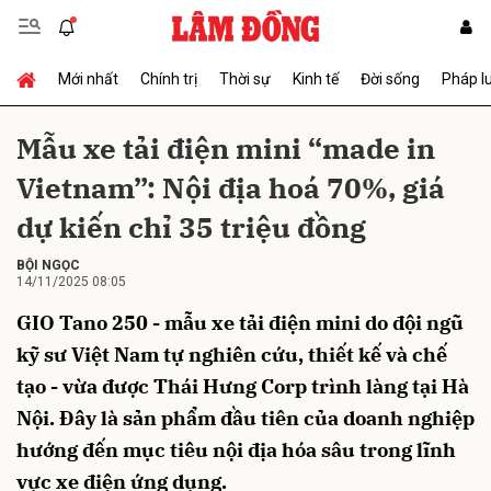
Mới nhất
Chính trị
Thời sự
Kinh tế
Đời sống
Pháp l
Gửi bình luận
Mẫu xe tải điện mini “made in
Vietnam”: Nội địa hoá 70%, giá
dự kiến chỉ 35 triệu đồng
BỘI NGỌC
14/11/2025 08:05
GIO Tano 250 - mẫu xe tải điện mini do đội ngũ
Hủy
Gửi
kỹ sư Việt Nam tự nghiên cứu, thiết kế và chế
tạo - vừa được Thái Hưng Corp trình làng tại Hà
Nội. Đây là sản phẩm đầu tiên của doanh nghiệp
hướng đến mục tiêu nội địa hóa sâu trong lĩnh
vực xe điện ứng dụng.