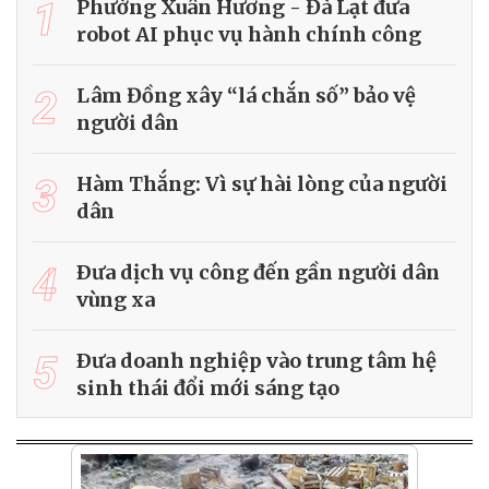
1
Phường Xuân Hương - Đà Lạt đưa
robot AI phục vụ hành chính công
2
Lâm Đồng xây “lá chắn số” bảo vệ
người dân
3
Hàm Thắng: Vì sự hài lòng của người
dân
4
Ðưa dịch vụ công đến gần người dân
vùng xa
5
Ðưa doanh nghiệp vào trung tâm hệ
sinh thái đổi mới sáng tạo