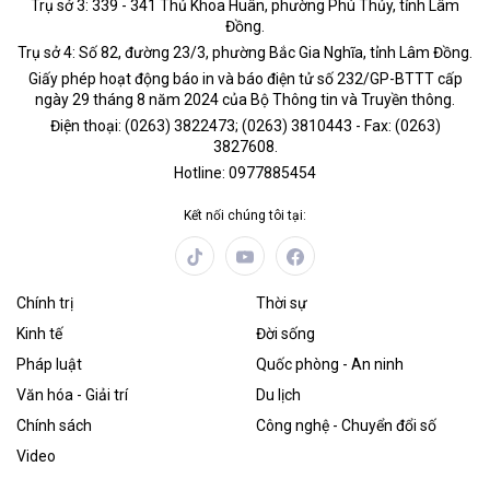
Trụ sở 3: 339 - 341 Thủ Khoa Huân, phường Phú Thủy, tỉnh Lâm
Đồng.
Trụ sở 4: Số 82, đường 23/3, phường Bắc Gia Nghĩa, tỉnh Lâm Đồng.
Giấy phép hoạt động báo in và báo điện tử số 232/GP-BTTT cấp
ngày 29 tháng 8 năm 2024 của Bộ Thông tin và Truyền thông.
Điện thoại: (0263) 3822473; (0263) 3810443 - Fax: (0263)
3827608.
Hotline: 0977885454
Kết nối chúng tôi tại:
Chính trị
Thời sự
Kinh tế
Đời sống
Pháp luật
Quốc phòng - An ninh
Văn hóa - Giải trí
Du lịch
Chính sách
Công nghệ - Chuyển đổi số
Video