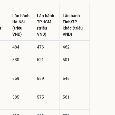
Lăn bánh
Lăn bánh
Lăn bánh
Hà Nội
TP.HCM
Tỉnh/TP
u
(triệu
(triệu
khác (triệu
)
VND)
VND)
VND)
484
476
462
530
521
501
569
559
545
585
575
561