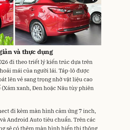
 giản và thực dụng
 đi theo triết lý kiến trúc dựa trên
thoải mái của người lái. Táp-lô được
oát lên vẻ sang trọng nhờ vật liệu cao
ế (Xám xanh, Đen hoặc Nâu tùy phiên
nect đi kèm màn hình cảm ứng 7 inch,
 và Android Auto tiêu chuẩn. Trên các
ng sẽ có thêm màn hình hiển thị thông