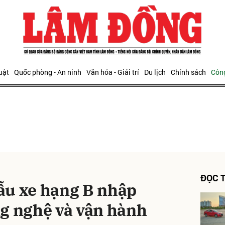
bình luận
uật
Quốc phòng - An ninh
Văn hóa - Giải trí
Du lịch
Chính sách
Công
Hủy
G
ĐỌC T
ẫu xe hạng B nhập
g nghệ và vận hành