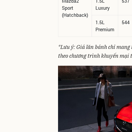
Mazda2
1.5L
537
Sport
Luxury
(Hatchback)
1.5L
544
Premium
*Lưu ý: Giá lăn bánh chỉ mang t
theo chương trình khuyến mại tạ