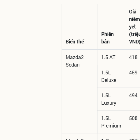
Giá
niêm
yết
Phiên
(triệ
Biến thể
bản
VND
Mazda2
1.5 AT
418
Sedan
1.5L
459
Deluxe
1.5L
494
Luxury
1.5L
508
Premium