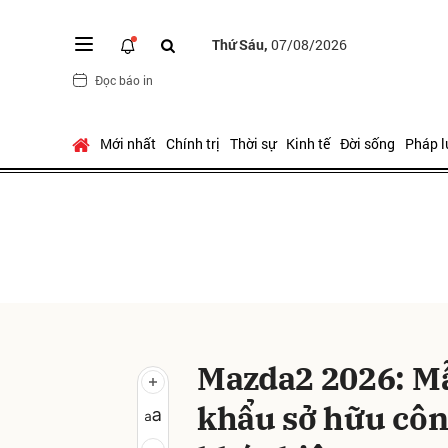
Thứ Sáu,
07/08/2026
Đọc báo in
Gửi 
Mới nhất
Chính trị
Thời sự
Kinh tế
Đời sống
Pháp l
Mazda2 2026: M
khẩu sở hữu côn