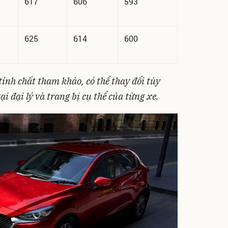
617
606
593
625
614
600
ính chất tham khảo, có thể thay đổi tùy
i đại lý và trang bị cụ thể của từng xe.