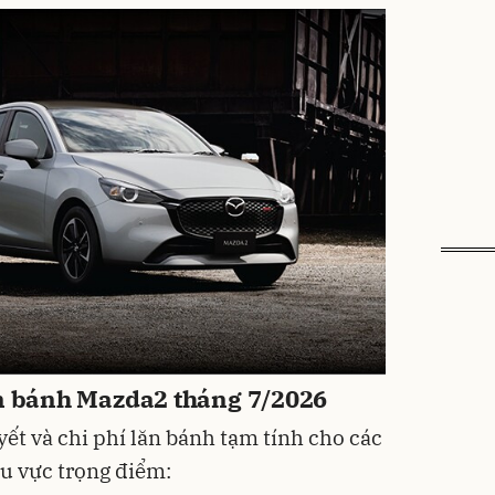
ăn bánh Mazda2 tháng 7/2026
 yết và chi phí lăn bánh tạm tính cho các
u vực trọng điểm: