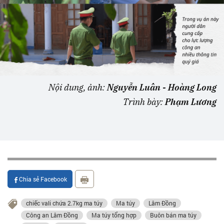
Nội dung, ảnh:
Nguyễn Luân - Hoàng Long
Trình bày:
Phạm Lương
Chia sẻ Facebook
chiếc vali chứa 2.7kg ma túy
Ma túy
Lâm Đồng
Công an Lâm Đồng
Ma túy tổng hợp
Buôn bán ma túy