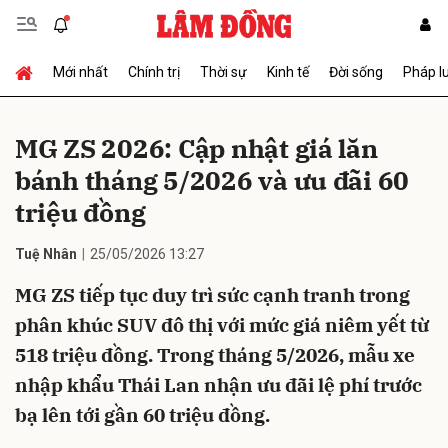
Mới nhất
Chính trị
Thời sự
Kinh tế
Đời sống
Pháp l
Gửi bình luận
MG ZS 2026: Cập nhật giá lăn
bánh tháng 5/2026 và ưu đãi 60
triệu đồng
Tuệ Nhân
25/05/2026 13:27
MG ZS tiếp tục duy trì sức cạnh tranh trong
Hủy
Gửi
phân khúc SUV đô thị với mức giá niêm yết từ
518 triệu đồng. Trong tháng 5/2026, mẫu xe
nhập khẩu Thái Lan nhận ưu đãi lệ phí trước
bạ lên tới gần 60 triệu đồng.