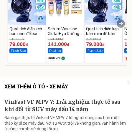
Quạt tích điện kẹp
Serum Vaseline
Quạt tích điện kẹp
Bơm
bàn mini để bàn
Gluta-Hya Dưỡng
bàn mini để bàn
Ô T
Da Sáng Mịn Sau 7
MED
219.000
150.000
219.000
2.69
đ
đ
đ
Ngày
12.
79.000
141.000
79.000
1.
đ
đ
đ
Flash Sale
Deal hot
Flash Sale
Hot 
Unilever
XEM THÊM Ô TÔ - XE MÁY
VinFast VF MPV 7: Trải nghiệm thực tế sau
khi đổi từ SUV máy dầu 14 năm
Đánh giá thực tế VinFast VF MPV 7 từ người dùng sau hơn một
thập kỷ đi xe máy dầu, với sự vượt trội về không gian, vận hành êm
ái cùng chi phí sử dụng tối ưu.