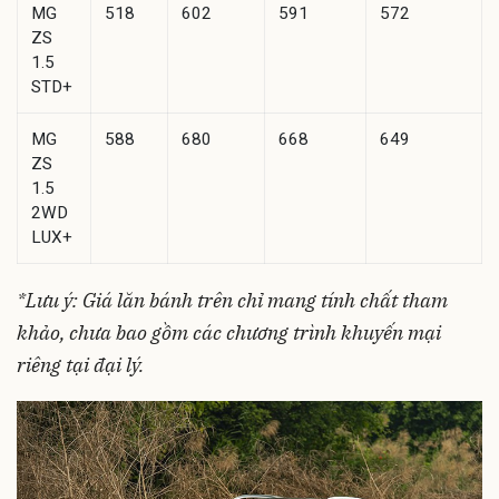
MG
518
602
591
572
ZS
1.5
STD+
MG
588
680
668
649
ZS
1.5
2WD
LUX+
*Lưu ý: Giá lăn bánh trên chỉ mang tính chất tham
khảo, chưa bao gồm các chương trình khuyến mại
riêng tại đại lý.