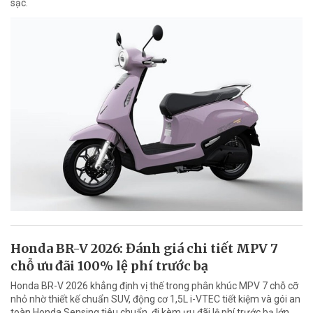
sạc.
Honda BR-V 2026: Đánh giá chi tiết MPV 7
chỗ ưu đãi 100% lệ phí trước bạ
Honda BR-V 2026 khẳng định vị thế trong phân khúc MPV 7 chỗ cỡ
nhỏ nhờ thiết kế chuẩn SUV, động cơ 1,5L i-VTEC tiết kiệm và gói an
toàn Honda Sensing tiêu chuẩn, đi kèm ưu đãi lệ phí trước bạ lớn