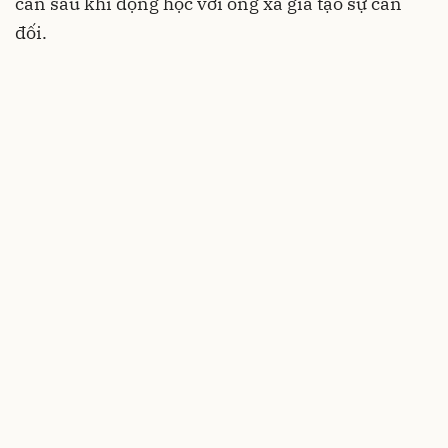
cản sau khí động học với ống xả giả tạo sự cân
đối.