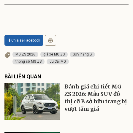
Chia sẻ Facebook
MG ZS 2026
giá xe MG ZS
SUV hạng B
thông số MG ZS
ưu đãi MG
BÀI LIÊN QUAN
Đánh giá chi tiết MG
ZS 2026: Mẫu SUV đô
thị cỡ B sở hữu trang bị
vượt tầm giá