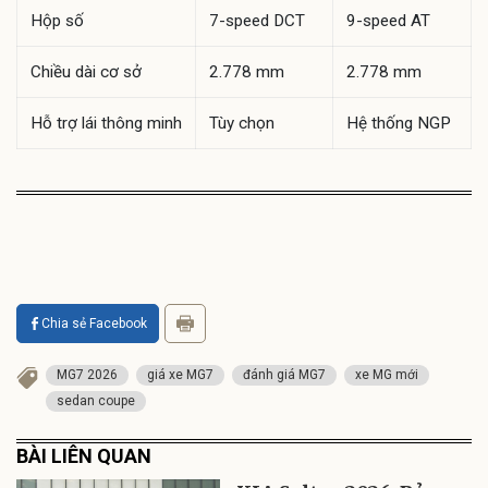
Hộp số
7-speed DCT
9-speed AT
Chiều dài cơ sở
2.778 mm
2.778 mm
Hỗ trợ lái thông minh
Tùy chọn
Hệ thống NGP
Chia sẻ Facebook
MG7 2026
giá xe MG7
đánh giá MG7
xe MG mới
sedan coupe
BÀI LIÊN QUAN