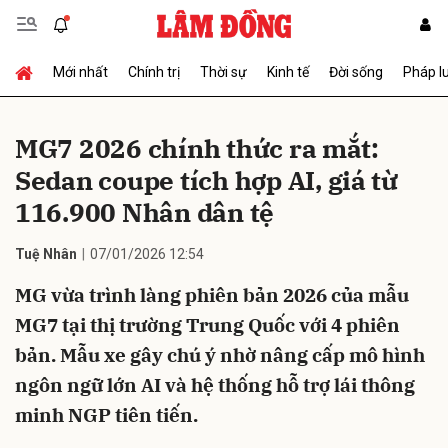
Mới nhất
Chính trị
Thời sự
Kinh tế
Đời sống
Pháp l
Gửi bình luận
MG7 2026 chính thức ra mắt:
Sedan coupe tích hợp AI, giá từ
116.900 Nhân dân tệ
Tuệ Nhân
07/01/2026 12:54
MG vừa trình làng phiên bản 2026 của mẫu
Hủy
Gửi
MG7 tại thị trường Trung Quốc với 4 phiên
bản. Mẫu xe gây chú ý nhờ nâng cấp mô hình
ngôn ngữ lớn AI và hệ thống hỗ trợ lái thông
minh NGP tiên tiến.