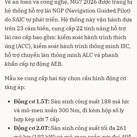
Về an toàn và công nghệ, MG7 2026 được trang bị
hệ thống hỗ trợ lái NGP (Navigation Guided Pilot)
do SAIC tự phát triển. Hệ thống này vận hành dựa
trên 23 cảm biến, cung cấp 22 tính năng hỗ trợ
lái cao cấp bao gồm: kiểm soát hành trình thích
ứng (ACC), kiểm soát hành trình thông minh ISC,
hỗ trợ chuyển làn thông minh ALC và phanh
khẩn cấp tự động AEB.
Mẫu xe cung cấp hai tùy chọn cấu hình động cơ
tăng áp:
Động cơ 1.5T:
Sản sinh công suất 188 mã lực
và mô-men xoắn 300 Nm, đi kèm hộp số ly
hợp kép ướt 7 cấp.
Động cơ 2.0T:
Sản sinh công suất tối đa 261
mã lực (192 kW) và mô-men xoắn cực đại 405