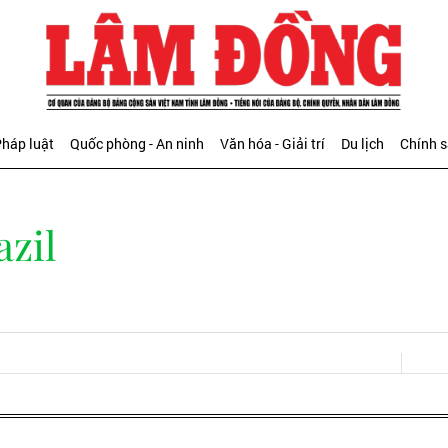
háp luật
Quốc phòng - An ninh
Văn hóa - Giải trí
Du lịch
Chính 
zil