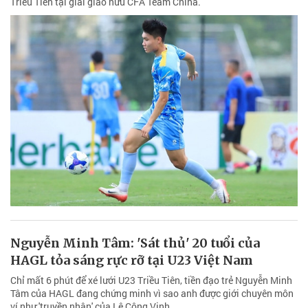
Triều Tiên tại giải giao hữu CFA Team China.
Nguyễn Minh Tâm: 'Sát thủ' 20 tuổi của
HAGL tỏa sáng rực rỡ tại U23 Việt Nam
Chỉ mất 6 phút để xé lưới U23 Triều Tiên, tiền đạo trẻ Nguyễn Minh
Tâm của HAGL đang chứng minh vì sao anh được giới chuyên môn
ví như 'truyền nhân' của Lê Công Vinh.