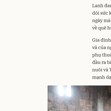
Lanh đan
dõi sức 
ngày mà 
về quê h
Gia đình
vả của n
phụ thuộ
đầu ra b
nuôi và 
mạnh dạn