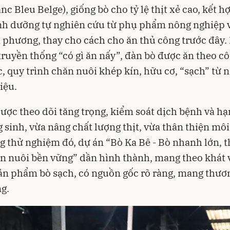
nc Bleu Belge), giống bò cho tỷ lệ thịt xẻ cao, kết 
nh dưỡng tự nghiên cứu từ phụ phẩm nông nghiệp 
 phương, thay cho cách cho ăn thủ công trước đây.
truyền thống “có gì ăn nấy”, đàn bò được ăn theo c
, quy trình chăn nuôi khép kín, hữu cơ, “sạch” từ 
iệu.
ược theo dõi tăng trọng, kiểm soát dịch bệnh và hạ
 sinh, vừa nâng chất lượng thịt, vừa thân thiện môi
 thử nghiệm đó, dự án “Bò Ka Bê - Bò nhanh lớn, t
n nuôi bền vững” dần hình thành, mang theo khát 
ản phẩm bò sạch, có nguồn gốc rõ ràng, mang thươ
g.