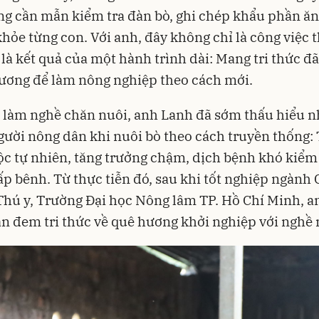
g cần mẫn kiểm tra đàn bò, ghi chép khẩu phần ăn
khỏe từng con. Với anh, đây không chỉ là công việc
là kết quả của một hành trình dài: Mang tri thức đã
ương để làm nông nghiệp theo cách mới.
 làm nghề chăn nuôi, anh Lanh đã sớm thấu hiểu n
gười nông dân khi nuôi bò theo cách truyền thống:
c tự nhiên, tăng trưởng chậm, dịch bệnh khó kiểm 
ấp bênh. Từ thực tiễn đó, sau khi tốt nghiệp ngành
Thú y, Trường Đại học Nông lâm TP. Hồ Chí Minh, 
 đem tri thức về quê hương khởi nghiệp với nghề 