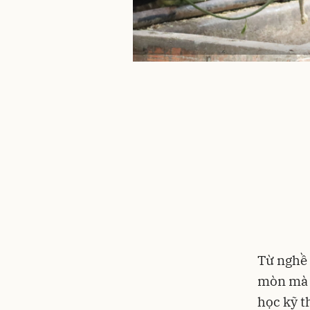
Từ nghề 
mòn mà đ
học kỹ t