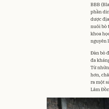
BBB (Bla
phần di
dược địa
nuôi bò 
khoa học
nguyên l
Đàn bò đ
đa kháng
Từ những
hơn, chă
ra một s
Lâm Đồn