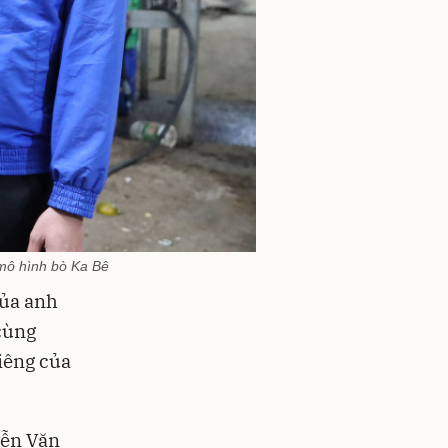
mô hình bò Ka Bê
của anh
cùng
iêng của
yễn Văn