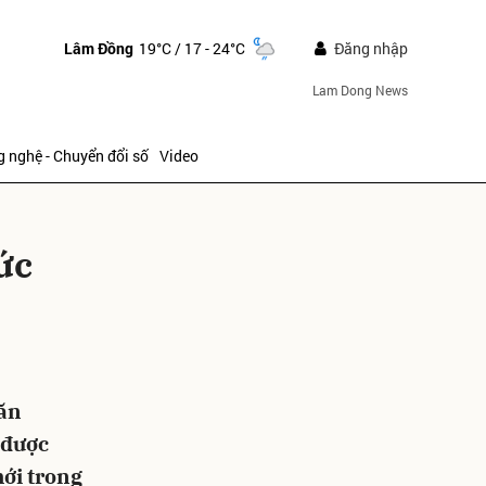
Lâm Đồng
19°C
/ 17 - 24°C
Đăng nhập
Lam Dong News
 nghệ - Chuyển đổi số
Video
ức
ửi
Văn
 được
ới trong