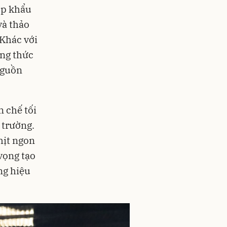
hợp khẩu
và thảo
 Khác với
ông thức
nguồn
n chế tối
 trường.
hịt ngon
vọng tạo
ng hiệu