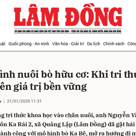
bình luận
uật
Quốc phòng - An ninh
Văn hóa - Giải trí
Du lịch
Chính sách
Công
ình nuôi bò hữu cơ: Khi tri th
ên giá trị bền vững
21/01/2026 11:31
ư
Hủy
G
g tri thức khoa học vào chăn nuôi, anh Nguyễn 
ôn Ka Rái 2, xã Quảng Lập (Lâm Đồng) đã gặt hái
hành công với mô hình bò Ka Bê, mở ra hướng đi m