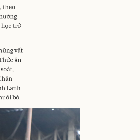
, theo
 thường
 học trở
hững vất
 Thức ăn
soát,
 Chăn
anh Lanh
nuôi bò.