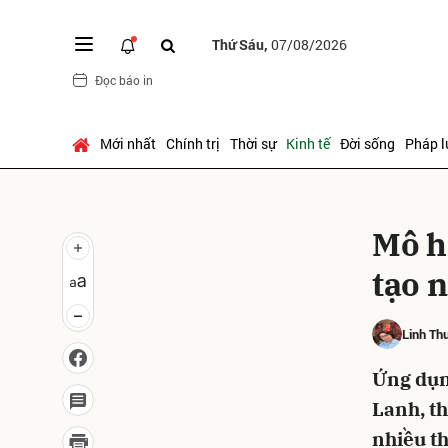
Thứ Sáu,
07/08/2026
Đọc báo in
Gửi 
Mới nhất
Chính trị
Thời sự
Kinh tế
Đời sống
Pháp l
Mô h
tạo n
Linh Th
Ứng dụn
Lanh, th
nhiều t