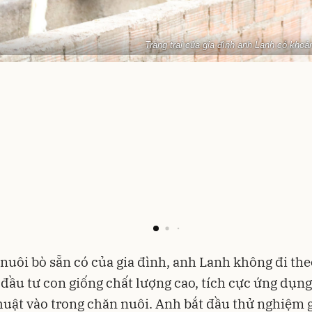
Trang trại của gia đình anh Lanh có khoả
nuôi bò sẵn có của gia đình, anh Lanh không đi the
ầu tư con giống chất lượng cao, tích cực ứng dụn
huật vào trong chăn nuôi. Anh bắt đầu thử nghiệm 