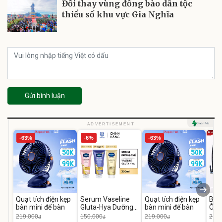
Đổi thay vùng đồng bào dân tộc
thiểu số khu vực Gia Nghĩa
Gửi bình luận
ADVERTISEMENT
-63%
-6%
-63%
Quạt tích điện kẹp
Serum Vaseline
Quạt tích điện kẹp
Bơm
bàn mini để bàn
Gluta-Hya Dưỡng
bàn mini để bàn
Ô T
Da Sáng Mịn Sau 7
MED
219.000
150.000
219.000
2.69
đ
đ
đ