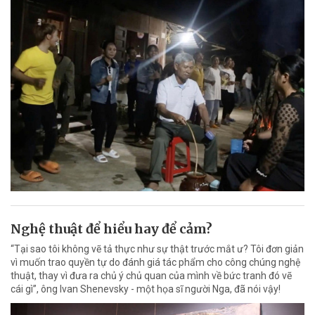
Nghệ thuật để hiểu hay để cảm?
“Tại sao tôi không vẽ tả thực như sự thật trước mắt ư? Tôi đơn giản
vì muốn trao quyền tự do đánh giá tác phẩm cho công chúng nghệ
thuật, thay vì đưa ra chủ ý chủ quan của mình về bức tranh đó vẽ
cái gì”, ông Ivan Shenevsky - một họa sĩ người Nga, đã nói vậy!