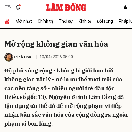
Mới nhất
Chính trị
Thời sự
Kinh tế
Đời sống
Pháp l
Gửi bình luận
Mở rộng không gian văn hóa
10/04/2026 05:00
Trịnh Chu
.
Độ phủ sóng rộng - không bị giới hạn bởi
không gian vật lý - nó là ưu thế vượt trội của
các nền tảng số - nhiều người trẻ dân tộc
Hủy
Gửi
thiểu số gốc Tây Nguyên ở tỉnh Lâm Đồng đã
tận dụng ưu thế đó để mở rộng phạm vi tiếp
nhận bản sắc văn hóa của cộng đồng ra ngoài
phạm vi bon làng.