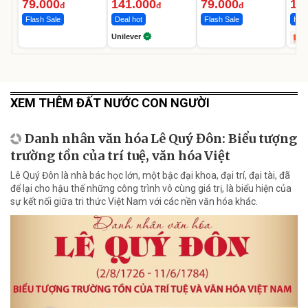
Ngày
12.
79.000
141.000
79.000
1.
đ
đ
đ
Flash Sale
Deal hot
Flash Sale
Hot 
Unilever
XEM THÊM ĐẤT NƯỚC CON NGƯỜI
Danh nhân văn hóa Lê Quý Đôn: Biểu tượng
trường tồn của trí tuệ, văn hóa Việt
Lê Quý Đôn là nhà bác học lớn, một bậc đại khoa, đại trí, đại tài, đã
để lại cho hậu thế những công trình vô cùng giá trị, là biểu hiện của
sự kết nối giữa tri thức Việt Nam với các nền văn hóa khác.