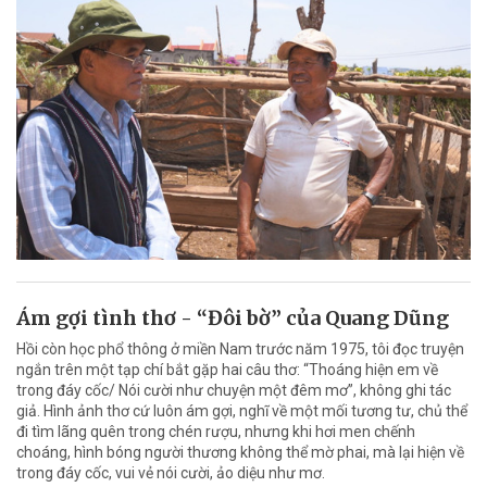
Ám gợi tình thơ - “Đôi bờ” của Quang Dũng
Hồi còn học phổ thông ở miền Nam trước năm 1975, tôi đọc truyện
ngắn trên một tạp chí bắt gặp hai câu thơ: “Thoáng hiện em về
trong đáy cốc/ Nói cười như chuyện một đêm mơ”, không ghi tác
giả. Hình ảnh thơ cứ luôn ám gợi, nghĩ về một mối tương tư, chủ thể
đi tìm lãng quên trong chén rượu, nhưng khi hơi men chếnh
choáng, hình bóng người thương không thể mờ phai, mà lại hiện về
trong đáy cốc, vui vẻ nói cười, ảo diệu như mơ.