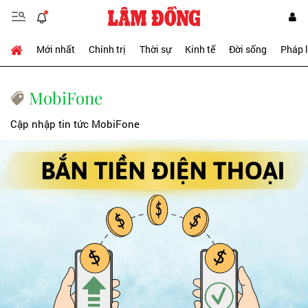
Mới nhất
Chính trị
Thời sự
Kinh tế
Đời sống
Pháp 
MobiFone
Cập nhập tin tức MobiFone