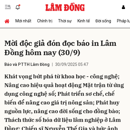
Mới nhất
Chính trị
Thời sự
Kinh tế
Đời sống
Pháp l
Gửi bình luận
Mời độc giả đón đọc báo in Lâm
Đồng hôm nay (30/9)
Báo và PTTH Lâm Đồng
30/09/2025 05:47
Khát vọng bứt phá từ khoa học - công nghệ;
Nâng cao hiệu quả hoạt động Mặt trận từ ứng
Hủy
Gửi
dụng công nghệ số; Phát triển sơ chế, chế
biến để nâng cao giá trị nông sản; Phát huy
nguồn lực, nâng cao đời sống cho đồng bào;
Thách thức số hóa dữ liệu lâm nghiệp ở Lâm
Đồng; Chiến sĩ Nguyễn Thế Gia và bức ảnh