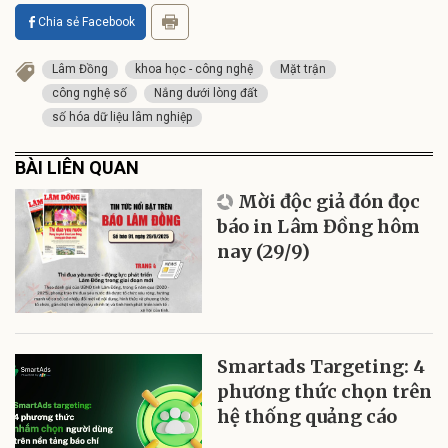
Chia sẻ Facebook
Lâm Đồng
khoa học - công nghệ
Mặt trận
công nghệ số
Nắng dưới lòng đất
số hóa dữ liệu lâm nghiệp
BÀI LIÊN QUAN
Mời độc giả đón đọc
báo in Lâm Đồng hôm
nay (29/9)
Smartads Targeting: 4
phương thức chọn trên
hệ thống quảng cáo