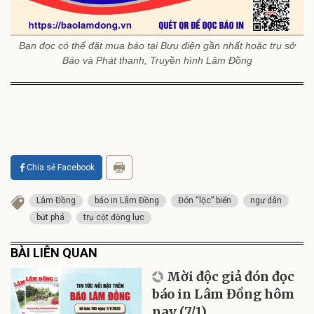
Bạn đọc có thể đặt mua báo tại Bưu điện gần nhất hoặc trụ sở
Báo và Phát thanh, Truyền hình Lâm Đồng
Chia sẻ Facebook
Lâm Đồng
báo in Lâm Đồng
Đón “lộc” biển
ngư dân
bứt phá
trụ cột động lực
BÀI LIÊN QUAN
Mời độc giả đón đọc
báo in Lâm Đồng hôm
nay (7/1)