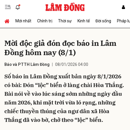
Mới nhất
Chính trị
Thời sự
Kinh tế
Đời sống
Pháp l
Gửi bình luận
Mời độc giả đón đọc báo in Lâm
Đồng hôm nay (8/1)
Báo và PTTH Lâm Đồng
08/01/2026 04:00
Số báo in Lâm Đồng xuất bản ngày 8/1/2026
có bài: Đón “lộc” biển ở làng chài Hòa Thắng.
Hủy
Gửi
Bài nói về vào lúc sáng sớm những ngày đầu
năm 2026, khi mặt trời vừa ló rạng, những
chiếc thuyền thúng của ngư dân xã Hòa
Thắng đã vào bờ, chở theo “lộc” biển.