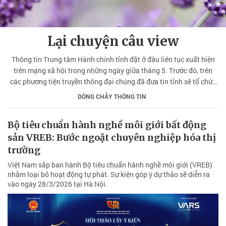
Lại chuyện câu view
Thông tin Trung tâm Hành chính tỉnh đặt ở đâu liên tục xuất hiện
trên mạng xã hội trong những ngày giữa tháng 5. Trước đó, trên
các phương tiện truyền thông đại chúng đã đưa tin tỉnh sẽ tổ chức
nhiều cuộc họp để xem xét điều chỉnh Quy hoạch tỉnh Lâm Đồng
DÒNG CHẢY THÔNG TIN
thời kỳ 2021 - 2030, tầm nhìn đến năm 2050.
Bộ tiêu chuẩn hành nghề môi giới bất động
sản VREB: Bước ngoặt chuyên nghiệp hóa thị
trường
Việt Nam sắp ban hành Bộ tiêu chuẩn hành nghề môi giới (VREB)
nhằm loại bỏ hoạt động tự phát. Sự kiện góp ý dự thảo sẽ diễn ra
vào ngày 28/3/2026 tại Hà Nội.