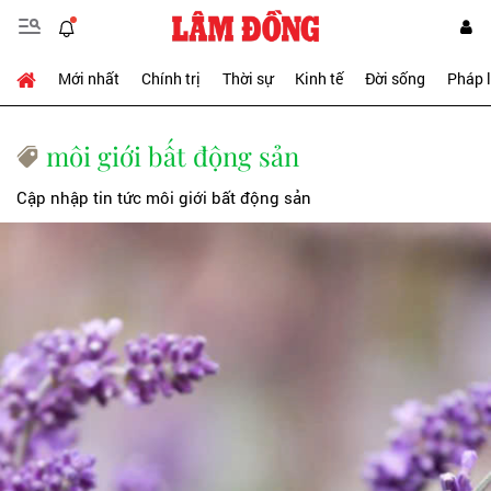
Mới nhất
Chính trị
Thời sự
Kinh tế
Đời sống
Pháp 
môi giới bất động sản
Cập nhập tin tức môi giới bất động sản