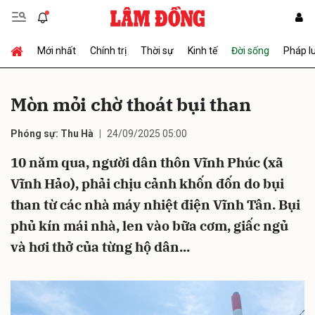
Mới nhất
Chính trị
Thời sự
Kinh tế
Đời sống
Pháp l
Gửi bình luận
Mòn mỏi chờ thoát bụi than
Phóng sự: Thu Hà
24/09/2025 05:00
10 năm qua, người dân thôn Vĩnh Phúc (xã
Vĩnh Hảo), phải chịu cảnh khốn đốn do bụi
than từ các nhà máy nhiệt điện Vĩnh Tân. Bụi
Hủy
Gửi
phủ kín mái nhà, len vào bữa cơm, giấc ngủ
và hơi thở của từng hộ dân...