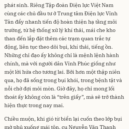
phát sinh. Riêng Tập đoàn Điện lực Việt Nam
cùng các chủ đầu tư ở Trung tâm Điện lực Vĩnh
Tân đẩy nhanh tiến độ hoàn thiện hạ tầng môi
trường, từ hệ thống xử lý khí thải, mái che kho
than đến lắp đặt thêm các trạm quan trắc tự
động, liên tục theo dõi bụi, khí thải, tiếng ồn.
Những chỉ đạo ấy không chỉ là mệnh lệnh hành
chính, mà với người dân Vĩnh Phúc giống như
một lời hứa cho tương lai. Bởi hơn một thập niên
qua, họ đã sống trong bụi khói, trong bệnh tật và
nỗi chờ đợi mỏi mòn. Giờ đây, họ chỉ mong lối
thoát ấy không còn là “trên giấy”, mà sẽ trở thành
hiện thực trong nay mai.
Chiều muộn, khi gió từ biển lại cuốn theo lớp bụi
mờ phủ xuống mái tôn, cụ Nguyễn Văn Thanh