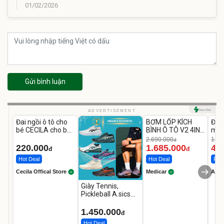
01/02/2026
Gửi bình luận
Unmute
Unmute
U
ADVERTISEMENT
Đai ngồi ô tô cho
BƠM LỐP KÍCH
Đèn
-37%
bé CECILA cho bé
BÌNH Ô TÔ V2 4IN1
mặt
1-9 tuổi
Medicar
202
2.690.000
1.08
đ
12.000mAh
LED
220.000
1.685.000
46
đ
đ
Hot Deal
Hot Deal
Flas
Cecila Offical Store
Medicar
A do
Giày Tennis,
Pickleball A.sics
Resolution X Đủ
Các Phối Màu
1.450.000
đ
Hot Deal