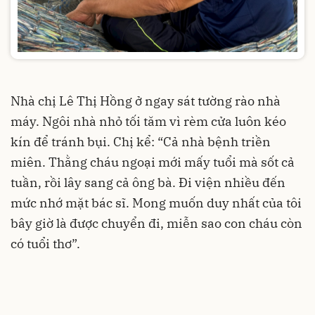
Nhà chị Lê Thị Hồng ở ngay sát tường rào nhà
máy. Ngôi nhà nhỏ tối tăm vì rèm cửa luôn kéo
kín để tránh bụi. Chị kể: “Cả nhà bệnh triền
miên. Thằng cháu ngoại mới mấy tuổi mà sốt cả
tuần, rồi lây sang cả ông bà. Đi viện nhiều đến
mức nhớ mặt bác sĩ. Mong muốn duy nhất của tôi
bây giờ là được chuyển đi, miễn sao con cháu còn
có tuổi thơ”.