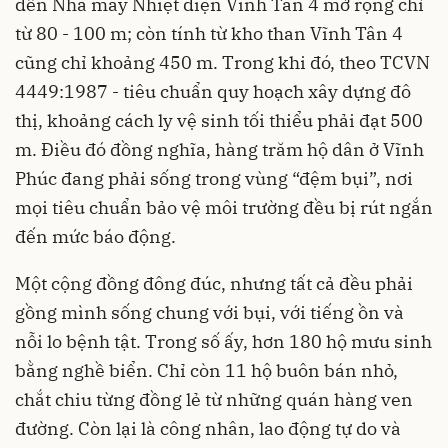
đến Nhà máy Nhiệt điện Vĩnh Tân 4 mở rộng chỉ
từ 80 - 100 m; còn tính từ kho than Vĩnh Tân 4
cũng chỉ khoảng 450 m. Trong khi đó, theo TCVN
4449:1987 - tiêu chuẩn quy hoạch xây dựng đô
thị, khoảng cách ly vệ sinh tối thiểu phải đạt 500
m. Điều đó đồng nghĩa, hàng trăm hộ dân ở Vĩnh
Phúc đang phải sống trong vùng “đệm bụi”, nơi
mọi tiêu chuẩn bảo vệ môi trường đều bị rút ngắn
đến mức báo động.
Một cộng đồng đông đúc, nhưng tất cả đều phải
gồng mình sống chung với bụi, với tiếng ồn và
nỗi lo bệnh tật. Trong số ấy, hơn 180 hộ mưu sinh
bằng nghề biển. Chỉ còn 11 hộ buôn bán nhỏ,
chắt chiu từng đồng lẻ từ những quán hàng ven
đường. Còn lại là công nhân, lao động tự do và