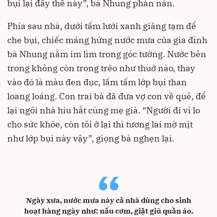
bụi lại đầy thế này”, bà Nhung phàn nàn.
Phía sau nhà, dưới tấm lưới xanh giăng tạm để
che bụi, chiếc máng hứng nước mưa của gia đình
bà Nhung nằm im lìm trong góc tường. Nước bên
trong không còn trong trẻo như thuở nào, thay
vào đó là màu đen đục, lấm tấm lớp bụi than
loang loáng. Con trai bà đã đưa vợ con về quê, để
lại ngôi nhà hiu hắt cùng mẹ già. “Người đi vì lo
cho sức khỏe, còn tôi ở lại thì tương lai mờ mịt
như lớp bụi này vậy”, giọng bà nghẹn lại.
“
Ngày xưa, nước mưa này cả nhà dùng cho sinh
hoạt hàng ngày như: nấu cơm, giặt giũ quần áo.