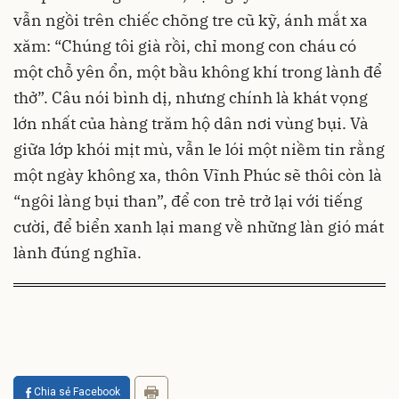
vẫn ngồi trên chiếc chõng tre cũ kỹ, ánh mắt xa
xăm: “Chúng tôi già rồi, chỉ mong con cháu có
một chỗ yên ổn, một bầu không khí trong lành để
thở”. Câu nói bình dị, nhưng chính là khát vọng
lớn nhất của hàng trăm hộ dân nơi vùng bụi. Và
giữa lớp khói mịt mù, vẫn le lói một niềm tin rằng
một ngày không xa, thôn Vĩnh Phúc sẽ thôi còn là
“ngôi làng bụi than”, để con trẻ trở lại với tiếng
cười, để biển xanh lại mang về những làn gió mát
lành đúng nghĩa.
Chia sẻ Facebook