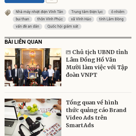
Nhà máy nhiệt điện Vĩnh Tân
Trung tâm Điện lực
ô nhiễm
bui than
thôn Vĩnh Phúc
xã Vĩnh Hảo
tỉnh Lâm Đồng
vấn đề an dân
Quốc hội giám sát
BÀI LIÊN QUAN
Chủ tịch UBND tỉnh
Lâm Đồng Hồ Văn
Mười làm việc với Tập
đoàn VNPT
Tổng quan về hình
thức quảng cáo Brand
Video Ads trên
SmartAds